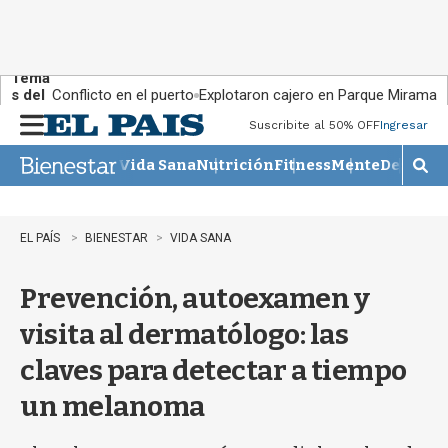
Tema
s del
Conflicto en el puerto
Explotaron cajero en Parque Miramar
día:
Suscribite al 50% OFF
Ingresar
M
e
Vida Sana
Nutrición
Fitness
Mente
Descans
n
M
u
o
s
t
EL PAÍS
BIENESTAR
VIDA SANA
r
a
Prevención, autoexamen y
r
b
visita al dermatólogo: las
�
s
claves para detectar a tiempo
q
u
un melanoma
e
d