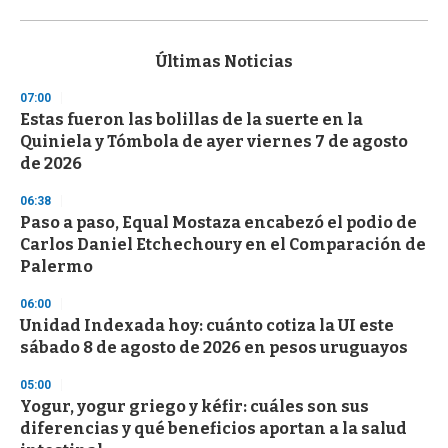
0
s
e
c
Últimas Noticias
o
n
07:00
d
Estas fueron las bolillas de la suerte en la
s
o
Quiniela y Tómbola de ayer viernes 7 de agosto
f
de 2026
3
3
s
06:38
e
Paso a paso, Equal Mostaza encabezó el podio de
c
Carlos Daniel Etchechoury en el Comparación de
o
n
Palermo
d
s
06:00
Unidad Indexada hoy: cuánto cotiza la UI este
sábado 8 de agosto de 2026 en pesos uruguayos
05:00
Yogur, yogur griego y kéfir: cuáles son sus
diferencias y qué beneficios aportan a la salud