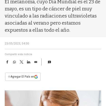
a
El melanoma, cuyo Día Mundial es el 23 de
mayo, es un tipo de cáncer de piel muy
vinculado a las radiaciones ultravioletas
asociadas al verano pero estamos
expuestos a ellas todo el año.
23/05/2023, 04:00
Compartir esta noticia
F
W
T
L
E
a
h
w
i
m
c
a
i
n
a
e
t
t
k
i
+
Agregar El País en
b
s
t
e
l
o
A
e
d
o
p
r
I
k
p
n