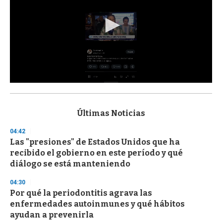
0
s
e
c
Últimas Noticias
o
n
04:42
d
Las "presiones" de Estados Unidos que ha
s
o
recibido el gobierno en este período y qué
f
diálogo se está manteniendo
3
3
s
04:30
e
Por qué la periodontitis agrava las
c
enfermedades autoinmunes y qué hábitos
o
n
ayudan a prevenirla
d