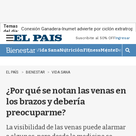
Temas
Conexión Ganadera
Inumet advierte por ciclón extratropi
del día:
Suscribite al 50% OFF
Ingresar
M
e
Vida Sana
Nutrición
Fitness
Mente
Descans
n
M
u
o
s
t
EL PAÍS
BIENESTAR
VIDA SANA
r
a
¿Por qué se notan las venas en
r
b
los brazos y debería
�
s
preocuparme?
q
u
e
La visibilidad de las venas puede alarmar
d