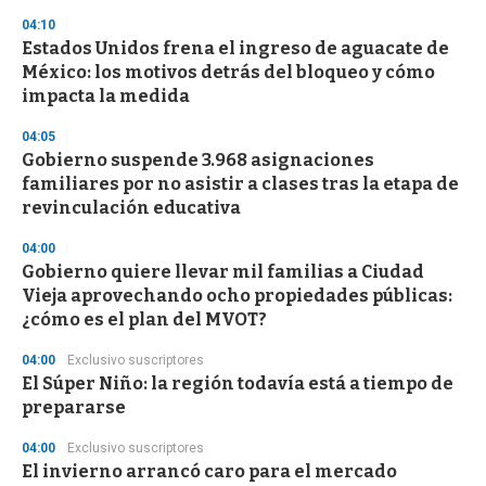
s
04:10
Estados Unidos frena el ingreso de aguacate de
México: los motivos detrás del bloqueo y cómo
impacta la medida
04:05
Gobierno suspende 3.968 asignaciones
familiares por no asistir a clases tras la etapa de
revinculación educativa
04:00
Gobierno quiere llevar mil familias a Ciudad
Vieja aprovechando ocho propiedades públicas:
¿cómo es el plan del MVOT?
04:00
Exclusivo suscriptores
El Súper Niño: la región todavía está a tiempo de
prepararse
04:00
Exclusivo suscriptores
El invierno arrancó caro para el mercado