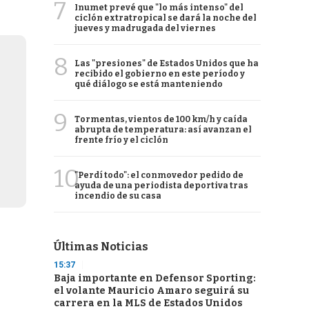
7
Inumet prevé que "lo más intenso" del
ciclón extratropical se dará la noche del
jueves y madrugada del viernes
8
Las "presiones" de Estados Unidos que ha
recibido el gobierno en este período y
qué diálogo se está manteniendo
9
Tormentas, vientos de 100 km/h y caída
abrupta de temperatura: así avanzan el
frente frío y el ciclón
10
"Perdí todo": el conmovedor pedido de
ayuda de una periodista deportiva tras
incendio de su casa
Últimas Noticias
15:37
Baja importante en Defensor Sporting:
el volante Mauricio Amaro seguirá su
carrera en la MLS de Estados Unidos