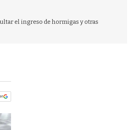
s
q
u
e
ultar el ingreso de hormigas y otras
d
a
 en