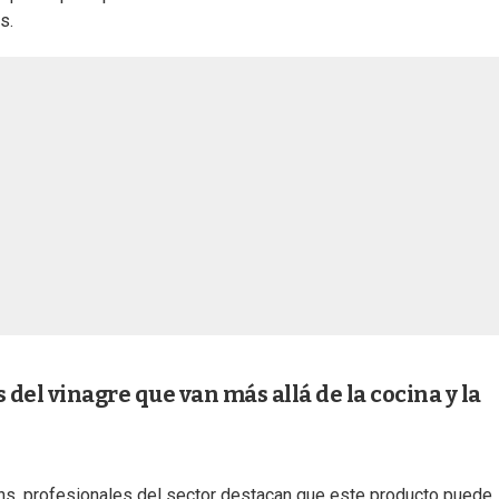
s.
del vinagre que van más allá de la cocina y la
s, profesionales del sector destacan que este producto puede