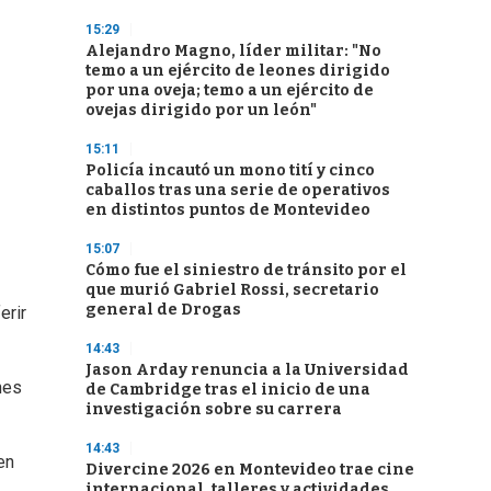
15:29
Alejandro Magno, líder militar: "No
temo a un ejército de leones dirigido
por una oveja; temo a un ejército de
ovejas dirigido por un león"
15:11
Policía incautó un mono tití y cinco
caballos tras una serie de operativos
en distintos puntos de Montevideo
15:07
Cómo fue el siniestro de tránsito por el
que murió Gabriel Rossi, secretario
general de Drogas
erir
14:43
Jason Arday renuncia a la Universidad
nes
de Cambridge tras el inicio de una
investigación sobre su carrera
14:43
en
Divercine 2026 en Montevideo trae cine
internacional, talleres y actividades