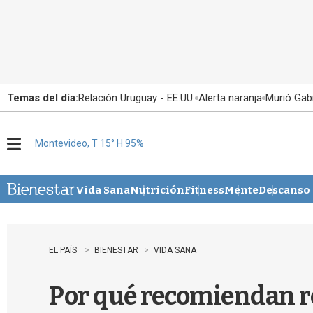
Temas del día:
Relación Uruguay - EE.UU.
Alerta naranja
Murió Gabr
Montevideo, T 15° H 95%
M
e
n
u
Vida Sana
Nutrición
Fitness
Mente
Descanso
EL PAÍS
BIENESTAR
VIDA SANA
Por qué recomiendan ro