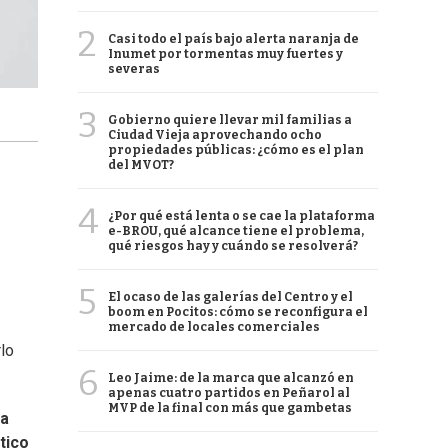
2
Casi todo el país bajo alerta naranja de
Inumet por tormentas muy fuertes y
severas
3
Gobierno quiere llevar mil familias a
Ciudad Vieja aprovechando ocho
propiedades públicas: ¿cómo es el plan
del MVOT?
4
¿Por qué está lenta o se cae la plataforma
e-BROU, qué alcance tiene el problema,
qué riesgos hay y cuándo se resolverá?
5
El ocaso de las galerías del Centro y el
boom en Pocitos: cómo se reconfigura el
mercado de locales comerciales
lo
6
Leo Jaime: de la marca que alcanzó en
apenas cuatro partidos en Peñarol al
MVP de la final con más que gambetas
za
tico