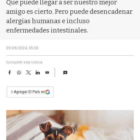
a
Que puede llegar a ser nuestro mejor
amigo es cierto. Pero puede desencadenar
alergias humanas e incluso
enfermedades intestinales.
09/09/2024, 05:00
Compartir esta noticia
F
W
T
L
E
a
h
w
i
m
c
a
i
n
a
e
t
t
k
i
+
Agregar El País en
b
s
t
e
l
o
A
e
d
o
p
r
I
k
p
n