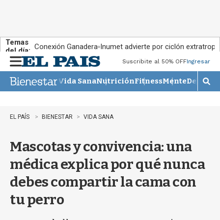
Temas
Conexión Ganadera
Inumet advierte por ciclón extratropi
del día:
Suscribite al 50% OFF
Ingresar
M
e
Vida Sana
Nutrición
Fitness
Mente
Descans
n
M
u
o
s
t
EL PAÍS
BIENESTAR
VIDA SANA
r
a
Mascotas y convivencia: una
r
b
médica explica por qué nunca
�
s
debes compartir la cama con
q
u
tu perro
e
d