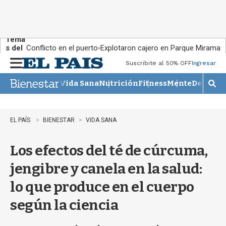
Tema
s del
Conflicto en el puerto
Explotaron cajero en Parque Miramar
día:
Suscribite al 50% OFF
Ingresar
M
e
Vida Sana
Nutrición
Fitness
Mente
Descans
n
M
u
o
s
t
EL PAÍS
BIENESTAR
VIDA SANA
r
a
Los efectos del té de cúrcuma,
r
b
jengibre y canela en la salud:
�
s
lo que produce en el cuerpo
q
u
según la ciencia
e
d