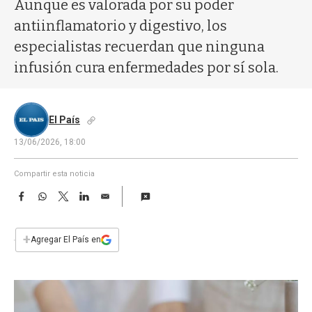
a
Aunque es valorada por su poder
antiinflamatorio y digestivo, los
especialistas recuerdan que ninguna
infusión cura enfermedades por sí sola.
El País
13/06/2026, 18:00
Compartir esta noticia
F
W
T
L
E
a
h
w
i
m
c
a
i
n
a
e
t
t
k
i
+
Agregar El País en
b
s
t
e
l
o
A
e
d
o
p
r
I
k
p
n