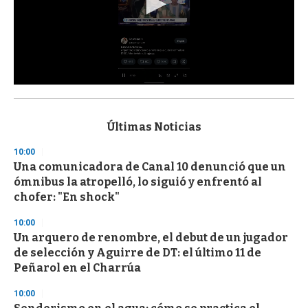
0
s
e
c
Últimas Noticias
o
n
10:00
d
Una comunicadora de Canal 10 denunció que un
s
o
ómnibus la atropelló, lo siguió y enfrentó al
f
chofer: "En shock"
3
3
s
10:00
e
Un arquero de renombre, el debut de un jugador
c
de selección y Aguirre de DT: el último 11 de
o
n
Peñarol en el Charrúa
d
s
10:00