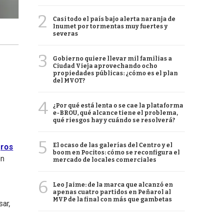
2
Casi todo el país bajo alerta naranja de
Inumet por tormentas muy fuertes y
severas
3
Gobierno quiere llevar mil familias a
Ciudad Vieja aprovechando ocho
propiedades públicas: ¿cómo es el plan
del MVOT?
4
¿Por qué está lenta o se cae la plataforma
e-BROU, qué alcance tiene el problema,
qué riesgos hay y cuándo se resolverá?
5
El ocaso de las galerías del Centro y el
gros
boom en Pocitos: cómo se reconfigura el
en
mercado de locales comerciales
6
Leo Jaime: de la marca que alcanzó en
apenas cuatro partidos en Peñarol al
MVP de la final con más que gambetas
ar,