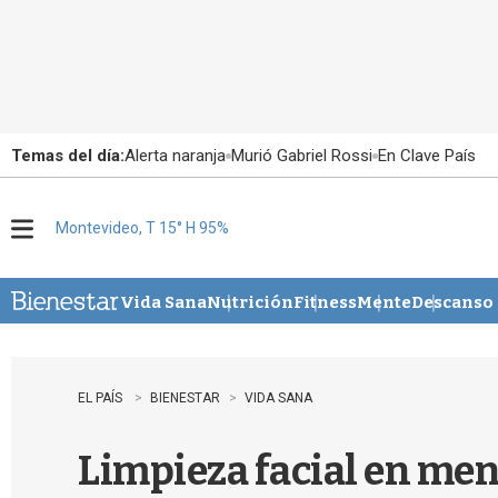
Temas del día:
Alerta naranja
Murió Gabriel Rossi
En Clave País
Montevideo, T 15° H 95%
M
e
n
u
Vida Sana
Nutrición
Fitness
Mente
Descanso
EL PAÍS
BIENESTAR
VIDA SANA
Limpieza facial en meno