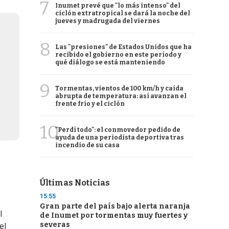
7
Inumet prevé que "lo más intenso" del
ciclón extratropical se dará la noche del
jueves y madrugada del viernes
8
Las "presiones" de Estados Unidos que ha
recibido el gobierno en este período y
qué diálogo se está manteniendo
9
Tormentas, vientos de 100 km/h y caída
abrupta de temperatura: así avanzan el
frente frío y el ciclón
10
"Perdí todo": el conmovedor pedido de
ayuda de una periodista deportiva tras
incendio de su casa
Últimas Noticias
15:55
Gran parte del país bajo alerta naranja
l
de Inumet por tormentas muy fuertes y
severas
el