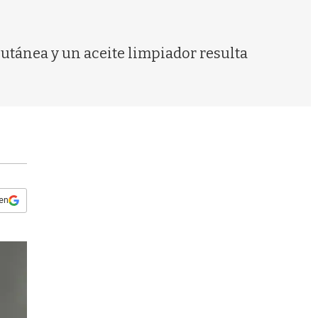
s
q
u
e
utánea y un aceite limpiador resulta
d
a
 en