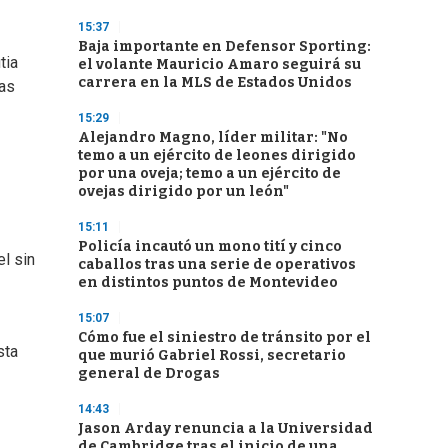
15:37
Baja importante en Defensor Sporting:
tia
el volante Mauricio Amaro seguirá su
carrera en la MLS de Estados Unidos
las
15:29
Alejandro Magno, líder militar: "No
temo a un ejército de leones dirigido
por una oveja; temo a un ejército de
ovejas dirigido por un león"
15:11
Policía incautó un mono tití y cinco
l sin
caballos tras una serie de operativos
en distintos puntos de Montevideo
15:07
Cómo fue el siniestro de tránsito por el
sta
que murió Gabriel Rossi, secretario
general de Drogas
14:43
Jason Arday renuncia a la Universidad
de Cambridge tras el inicio de una