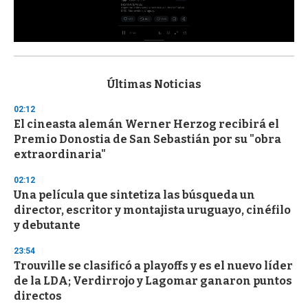
0
s
e
c
Últimas Noticias
o
n
02:12
d
El cineasta alemán Werner Herzog recibirá el
s
o
Premio Donostia de San Sebastián por su "obra
f
extraordinaria"
3
3
s
02:12
e
Una película que sintetiza las búsqueda un
c
director, escritor y montajista uruguayo, cinéfilo
o
n
y debutante
d
s
23:54
Trouville se clasificó a playoffs y es el nuevo líder
de la LDA; Verdirrojo y Lagomar ganaron puntos
directos