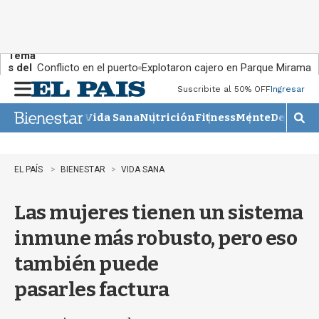
Tema
s del
Conflicto en el puerto
Explotaron cajero en Parque Miramar
día:
Suscribite al 50% OFF
Ingresar
M
e
Vida Sana
Nutrición
Fitness
Mente
Descans
n
M
u
o
s
t
EL PAÍS
BIENESTAR
VIDA SANA
r
a
Las mujeres tienen un sistema
r
b
inmune más robusto, pero eso
�
s
también puede
q
u
pasarles factura
e
d