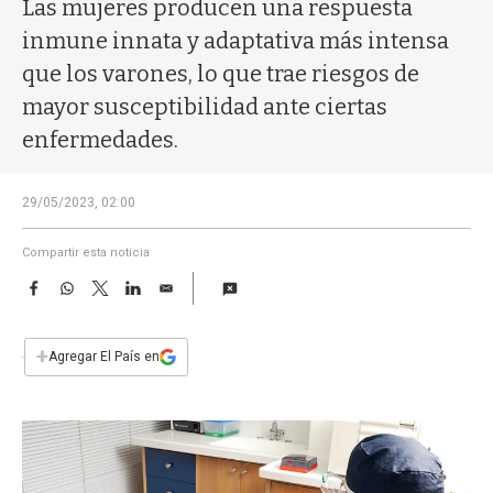
a
Las mujeres producen una respuesta
inmune innata y adaptativa más intensa
que los varones, lo que trae riesgos de
mayor susceptibilidad ante ciertas
enfermedades.
29/05/2023, 02:00
Compartir esta noticia
F
W
T
L
E
a
h
w
i
m
c
a
i
n
a
e
t
t
k
i
+
Agregar El País en
b
s
t
e
l
o
A
e
d
o
p
r
I
k
p
n