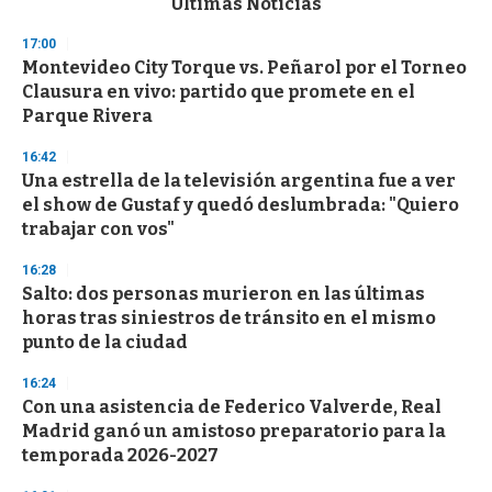
Últimas Noticias
o
n
17:00
d
Montevideo City Torque vs. Peñarol por el Torneo
s
o
Clausura en vivo: partido que promete en el
f
Parque Rivera
3
3
s
16:42
e
Una estrella de la televisión argentina fue a ver
c
el show de Gustaf y quedó deslumbrada: "Quiero
o
n
trabajar con vos"
d
s
16:28
Salto: dos personas murieron en las últimas
horas tras siniestros de tránsito en el mismo
punto de la ciudad
16:24
Con una asistencia de Federico Valverde, Real
Madrid ganó un amistoso preparatorio para la
temporada 2026-2027