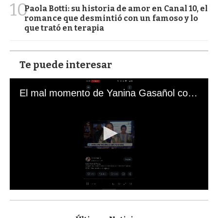
10
Paola Botti: su historia de amor en Canal 10, el
romance que desmintió con un famoso y lo
que trató en terapia
Te puede interesar
El mal momento de Yanina Gasañol con un hincha argentino en "Subrayado"
0
s
e
c