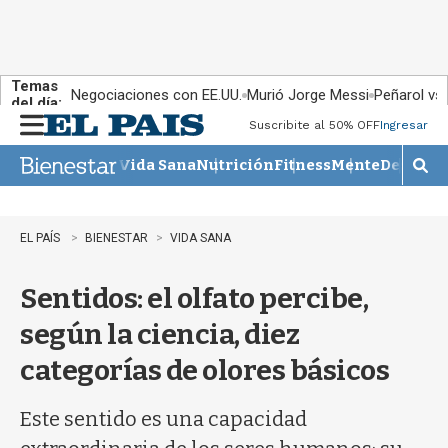
Temas
Negociaciones con EE.UU.
Murió Jorge Messi
Peñarol vs
del día:
Suscribite al 50% OFF
Ingresar
M
e
Vida Sana
Nutrición
Fitness
Mente
Descans
n
M
u
o
s
t
EL PAÍS
BIENESTAR
VIDA SANA
r
a
Sentidos: el olfato percibe,
r
b
según la ciencia, diez
�
s
categorías de olores básicos
q
u
e
Este sentido es una capacidad
d