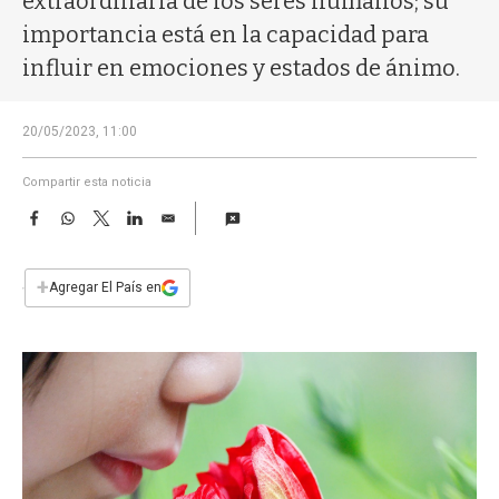
extraordinaria de los seres humanos; su
a
importancia está en la capacidad para
influir en emociones y estados de ánimo.
20/05/2023, 11:00
Compartir esta noticia
F
W
T
L
E
a
h
w
i
m
c
a
i
n
a
e
t
t
k
i
+
Agregar El País en
b
s
t
e
l
o
A
e
d
o
p
r
I
k
p
n