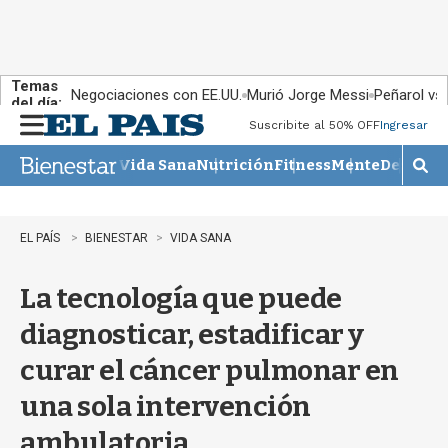
Temas
Negociaciones con EE.UU.
Murió Jorge Messi
Peñarol vs
del día:
Suscribite al 50% OFF
Ingresar
M
e
Vida Sana
Nutrición
Fitness
Mente
Descans
n
M
u
o
s
t
EL PAÍS
BIENESTAR
VIDA SANA
r
a
La tecnología que puede
r
b
diagnosticar, estadificar y
�
s
curar el cáncer pulmonar en
q
u
una sola intervención
e
d
ambulatoria