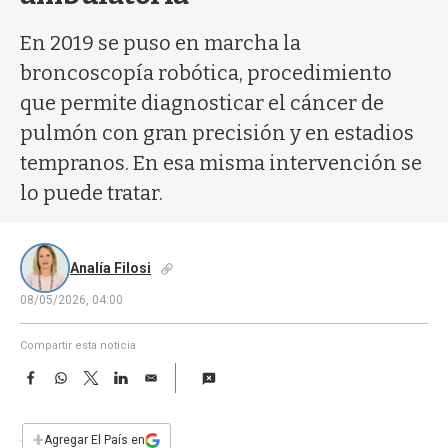
a
En 2019 se puso en marcha la
broncoscopía robótica, procedimiento
que permite diagnosticar el cáncer de
pulmón con gran precisión y en estadios
tempranos. En esa misma intervención se
lo puede tratar.
Analía Filosi
08/05/2026, 04:00
Compartir esta noticia
F
W
T
L
E
a
h
w
i
m
c
a
i
n
a
e
t
t
k
i
+
Agregar El País en