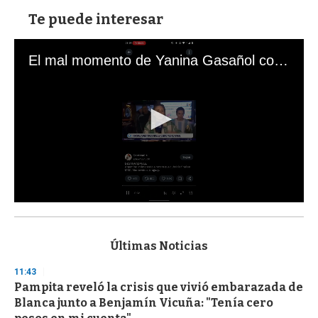
Te puede interesar
El mal momento de Yanina Gasañol con un hincha argentino en "Subrayado"
0
s
e
c
Últimas Noticias
o
n
11:43
d
Pampita reveló la crisis que vivió embarazada de
s
o
Blanca junto a Benjamín Vicuña: "Tenía cero
f