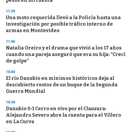
pesos en mi cuenta"
3
3
s
11:29
e
Una moto requerida llevó a la Policía hasta una
c
investigación por posible tráfico interno de
o
n
armas en Montevideo
d
s
11:06
Natalia Oreiro y el drama que vivió a los 17 años
cuando una pareja aseguró que era su hija: “Crecí
de golpe”
10:40
El río Danubio en mínimos históricos deja al
descubierto restos de un buque de la Segunda
Guerra Mundial
10:34
Danubio 0-1 Cerro en vivo por el Clausura:
Alejandro Severo abre la cuenta para el Villero
en La Curva