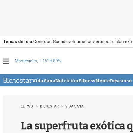
Temas del día:
Conexión Ganadera
Inumet advierte por ciclón extr
Montevideo, T 15° H 89%
M
e
n
u
Vida Sana
Nutrición
Fitness
Mente
Descanso
EL PAÍS
BIENESTAR
VIDA SANA
La superfruta exótica 