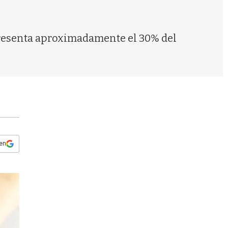
s
q
u
e
presenta aproximadamente el 30% del
d
a
 en