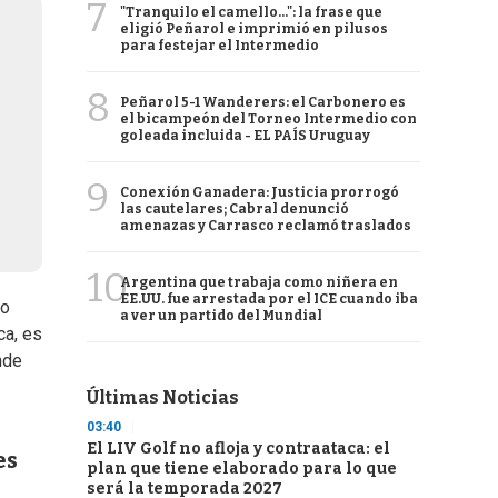
7
"Tranquilo el camello...": la frase que
eligió Peñarol e imprimió en pilusos
para festejar el Intermedio
8
Peñarol 5-1 Wanderers: el Carbonero es
el bicampeón del Torneo Intermedio con
goleada incluida - EL PAÍS Uruguay
9
Conexión Ganadera: Justicia prorrogó
las cautelares; Cabral denunció
amenazas y Carrasco reclamó traslados
10
Argentina que trabaja como niñera en
EE.UU. fue arrestada por el ICE cuando iba
mo
a ver un partido del Mundial
ca, es
nde
Últimas Noticias
03:40
El LIV Golf no afloja y contraataca: el
es
plan que tiene elaborado para lo que
será la temporada 2027