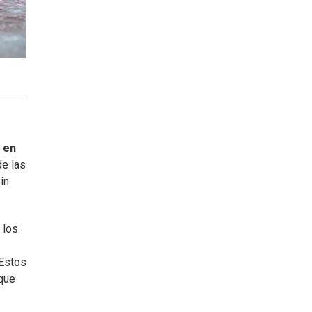
 en
de las
in
 los
 Estos
 que