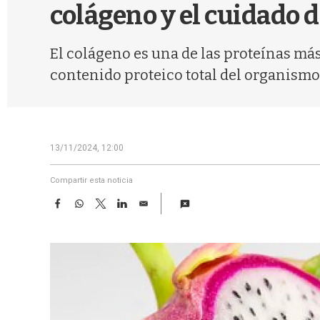
colágeno y el cuidado de
El colágeno es una de las proteínas m
contenido proteico total del organismo
13/11/2024, 12:00
Compartir esta noticia
F
W
T
L
E
a
h
w
i
m
c
a
i
n
a
e
t
t
k
i
b
s
t
e
l
o
A
e
d
o
p
r
I
k
p
n