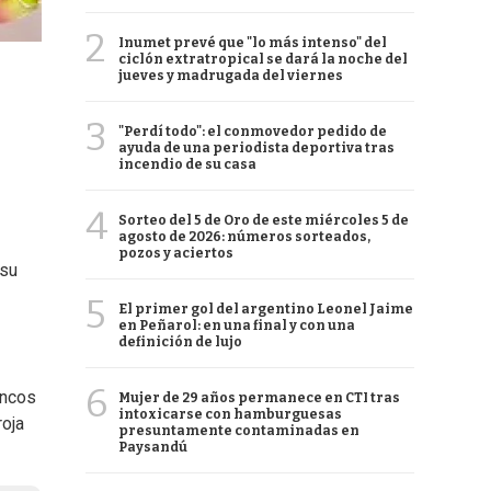
2
Inumet prevé que "lo más intenso" del
ciclón extratropical se dará la noche del
jueves y madrugada del viernes
3
"Perdí todo": el conmovedor pedido de
ayuda de una periodista deportiva tras
incendio de su casa
4
Sorteo del 5 de Oro de este miércoles 5 de
agosto de 2026: números sorteados,
pozos y aciertos
 su
5
El primer gol del argentino Leonel Jaime
en Peñarol: en una final y con una
definición de lujo
6
oncos
Mujer de 29 años permanece en CTI tras
intoxicarse con hamburguesas
roja
presuntamente contaminadas en
Paysandú