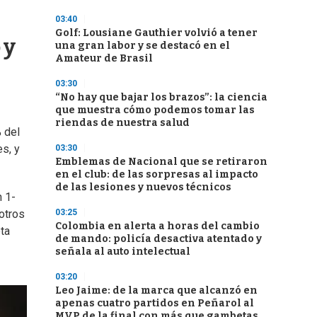
03:40
Golf: Lousiane Gauthier volvió a tener
 y
una gran labor y se destacó en el
Amateur de Brasil
03:30
“No hay que bajar los brazos”: la ciencia
que muestra cómo podemos tomar las
riendas de nuestra salud
 del
es, y
03:30
Emblemas de Nacional que se retiraron
en el club: de las sorpresas al impacto
de las lesiones y nuevos técnicos
n 1-
03:25
 otros
Colombia en alerta a horas del cambio
ta
de mando: policía desactiva atentado y
señala al auto intelectual
03:20
Leo Jaime: de la marca que alcanzó en
apenas cuatro partidos en Peñarol al
MVP de la final con más que gambetas