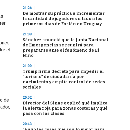
21:26
De mostrar su práctica a incrementar
as
la cantidad de jugadores citados: los
rer
primeros días de Forlán en Uruguay
21:08
Sánchez anunció que la Junta Nacional
iones
de Emergencias se reunirá para
re el
prepararse ante el fenómeno de El
Niño
21:00
Trump firma decreto para impedir el
"turismo" de ciudadanía por
nacimiento y amplía control de redes
sociales
20:52
no de
Director del Sinae explicó qué implica
ador,
la alerta roja para zonas costeras y qué
pasa con las clases
20:43
"Hago las cosas que son lo mejor para