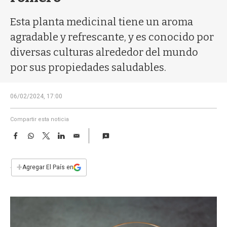
a
Esta planta medicinal tiene un aroma
agradable y refrescante, y es conocido por
diversas culturas alrededor del mundo
por sus propiedades saludables.
06/02/2024, 17:00
Compartir esta noticia
F
W
T
L
E
a
h
w
i
m
c
a
i
n
a
e
t
t
k
i
+
Agregar El País en
b
s
t
e
l
o
A
e
d
o
p
r
I
k
p
n