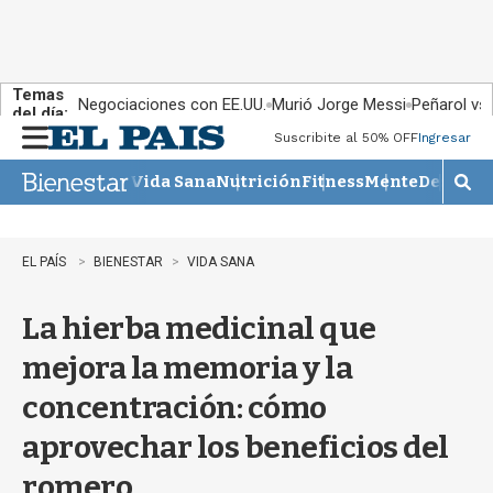
Temas
Negociaciones con EE.UU.
Murió Jorge Messi
Peñarol vs
del día:
Suscribite al 50% OFF
Ingresar
M
e
Vida Sana
Nutrición
Fitness
Mente
Descans
n
M
u
o
s
t
EL PAÍS
BIENESTAR
VIDA SANA
r
a
La hierba medicinal que
r
b
mejora la memoria y la
�
s
concentración: cómo
q
u
aprovechar los beneficios del
e
d
romero