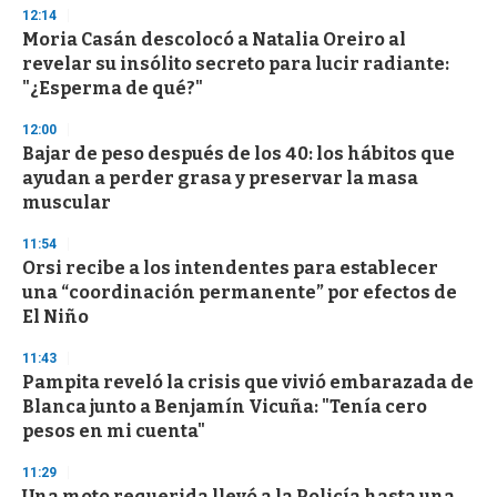
n
12:14
d
Moria Casán descolocó a Natalia Oreiro al
s
o
revelar su insólito secreto para lucir radiante:
f
"¿Esperma de qué?"
3
3
s
12:00
e
Bajar de peso después de los 40: los hábitos que
c
ayudan a perder grasa y preservar la masa
o
n
muscular
d
s
11:54
Orsi recibe a los intendentes para establecer
una “coordinación permanente” por efectos de
El Niño
11:43
Pampita reveló la crisis que vivió embarazada de
Blanca junto a Benjamín Vicuña: "Tenía cero
pesos en mi cuenta"
11:29
Una moto requerida llevó a la Policía hasta una