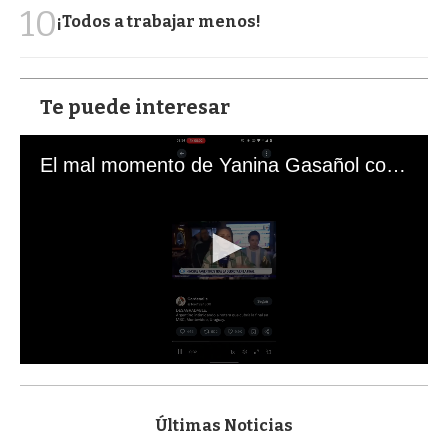
10
¡Todos a trabajar menos!
Te puede interesar
El mal momento de Yanina Gasañol con un hincha argentino en "Subrayado"
0
s
e
c
Últimas Noticias
o