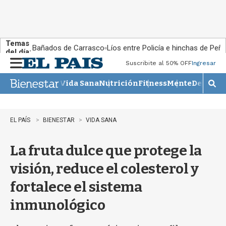
Temas
Bañados de Carrasco
Líos entre Policía e hinchas de Peña
del día:
Suscribite al 50% OFF
Ingresar
M
e
Vida Sana
Nutrición
Fitness
Mente
Descans
n
M
u
o
s
t
EL PAÍS
BIENESTAR
VIDA SANA
r
a
La fruta dulce que protege la
r
b
visión, reduce el colesterol y
�
s
fortalece el sistema
q
u
inmunológico
e
d