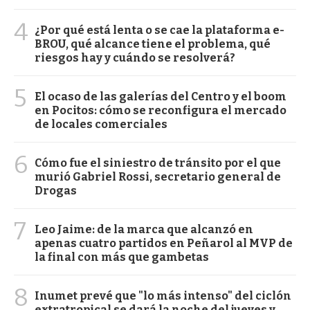
4
¿Por qué está lenta o se cae la plataforma e-
BROU, qué alcance tiene el problema, qué
riesgos hay y cuándo se resolverá?
5
El ocaso de las galerías del Centro y el boom
en Pocitos: cómo se reconfigura el mercado
de locales comerciales
6
Cómo fue el siniestro de tránsito por el que
murió Gabriel Rossi, secretario general de
Drogas
7
Leo Jaime: de la marca que alcanzó en
apenas cuatro partidos en Peñarol al MVP de
la final con más que gambetas
8
Inumet prevé que "lo más intenso" del ciclón
extratropical se dará la noche del jueves y