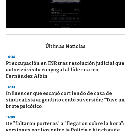
0
s
e
c
Últimas Noticias
o
n
16:34
d
Preocupación en INR tras resolución judicial que
s
o
autorizó visita conyugal al líder narco
f
Fernández Albín
3
3
s
16:33
e
Influencer que escapó corriendo de casa de
c
sindicalista argentino contó su versión: "Tuve un
o
n
brote psicótico"
d
s
16:09
De "faltaron porteros" a "llegaron sobre la hora":
versiones por líos entre la Policía e hinchas de