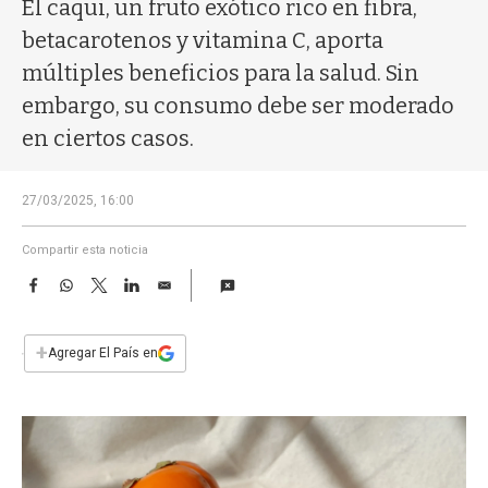
a
El caqui, un fruto exótico rico en fibra,
betacarotenos y vitamina C, aporta
múltiples beneficios para la salud. Sin
embargo, su consumo debe ser moderado
en ciertos casos.
27/03/2025, 16:00
Compartir esta noticia
F
W
T
L
E
a
h
w
i
m
c
a
i
n
a
e
t
t
k
i
+
Agregar El País en
b
s
t
e
l
o
A
e
d
o
p
r
I
k
p
n