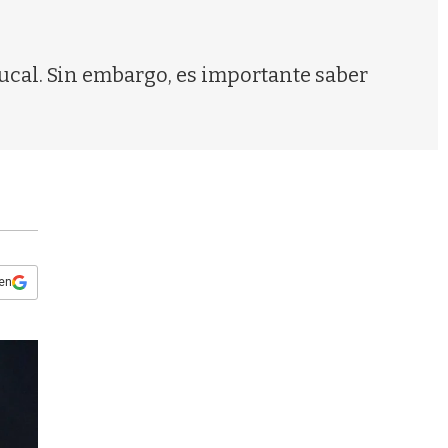
s
q
u
e
ucal. Sin embargo, es importante saber
d
a
 en