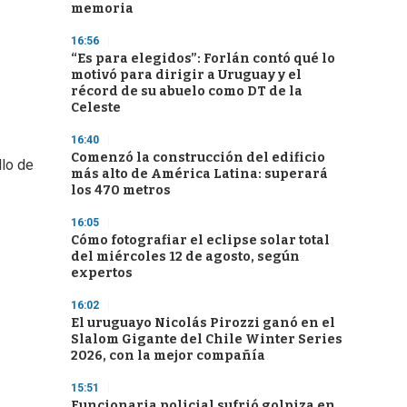
memoria
16:56
“Es para elegidos”: Forlán contó qué lo
motivó para dirigir a Uruguay y el
récord de su abuelo como DT de la
Celeste
16:40
Comenzó la construcción del edificio
llo de
más alto de América Latina: superará
los 470 metros
16:05
Cómo fotografiar el eclipse solar total
del miércoles 12 de agosto, según
expertos
16:02
El uruguayo Nicolás Pirozzi ganó en el
Slalom Gigante del Chile Winter Series
2026, con la mejor compañía
15:51
Funcionaria policial sufrió golpiza en