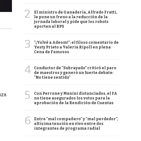
2
El ministro de Ganadería, Alfredo Fratti,
le pone un freno a la reducción de la
jornada laboral y pide que los robots
aporten al BPS
3
"¡Volvé a Adeom!": el filoso comentario de
Yesty Prieto a Valeria Ripoll en plena
Cena de Famosos
4
Conductor de "Subrayado" criticó el paro
de maestros y generó un fuerte debate:
"No tiene sentido"
5
Con Perrone y Manini distanciados, el FA
nza
no tiene asegurados los votos para la
aprobación de la Rendición de Cuentas
6
Entre "mal compañero" y "mal perdedor",
altísima tensión en vivo entre dos
integrantes de programa radial