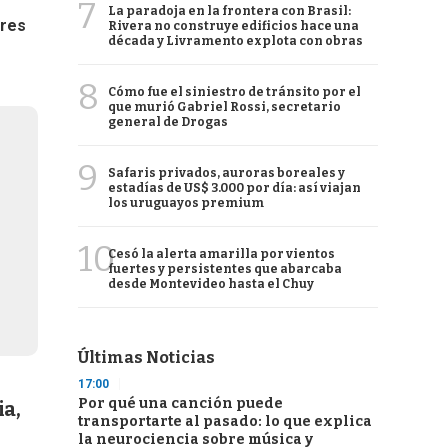
7
La paradoja en la frontera con Brasil:
tres
Rivera no construye edificios hace una
década y Livramento explota con obras
8
Cómo fue el siniestro de tránsito por el
que murió Gabriel Rossi, secretario
general de Drogas
9
Safaris privados, auroras boreales y
estadías de US$ 3.000 por día: así viajan
los uruguayos premium
10
Cesó la alerta amarilla por vientos
fuertes y persistentes que abarcaba
desde Montevideo hasta el Chuy
Últimas Noticias
17:00
Por qué una canción puede
ia,
transportarte al pasado: lo que explica
la neurociencia sobre música y