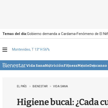
Temas del día:
Gobierno demanda a Cardama
Fenómeno de El Ni
Montevideo, T 13° H 56%
M
e
n
u
Vida Sana
Nutrición
Fitness
Mente
Descanso
EL PAÍS
BIENESTAR
VIDA SANA
Higiene bucal: ¿Cada cu