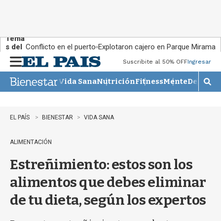
Tema
s del
Conflicto en el puerto
Explotaron cajero en Parque Miramar
día:
Suscribite al 50% OFF
Ingresar
M
e
Vida Sana
Nutrición
Fitness
Mente
Descans
n
M
u
o
s
t
EL PAÍS
BIENESTAR
VIDA SANA
r
a
ALIMENTACIÓN
r
b
Estreñimiento: estos son los
�
s
alimentos que debes eliminar
q
u
de tu dieta, según los expertos
e
d