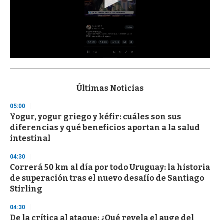
0
s
e
c
Últimas Noticias
o
n
05:00
d
Yogur, yogur griego y kéfir: cuáles son sus
s
o
diferencias y qué beneficios aportan a la salud
f
intestinal
3
3
s
04:30
e
Correrá 50 km al día por todo Uruguay: la historia
c
de superación tras el nuevo desafío de Santiago
o
n
Stirling
d
s
04:30
De la crítica al ataque: ¿Qué revela el auge del