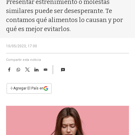
Presentar estreñimiento o molestas
a
similares puede ser desesperante. Te
contamos qué alimentos lo causan y por
qué es mejor evitarlos.
10/05/2023, 17:00
Compartir esta noticia
F
W
T
L
E
a
h
w
i
m
c
a
i
n
a
e
t
t
k
i
+
Agregar El País en
b
s
t
e
l
o
A
e
d
o
p
r
I
k
p
n