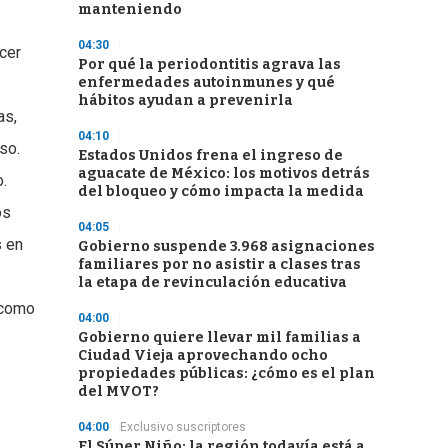
manteniendo
04:30
cer
Por qué la periodontitis agrava las
enfermedades autoinmunes y qué
hábitos ayudan a prevenirla
as,
04:10
so.
Estados Unidos frena el ingreso de
aguacate de México: los motivos detrás
o.
del bloqueo y cómo impacta la medida
os
04:05
s en
Gobierno suspende 3.968 asignaciones
familiares por no asistir a clases tras
la etapa de revinculación educativa
í como
04:00
Gobierno quiere llevar mil familias a
Ciudad Vieja aprovechando ocho
propiedades públicas: ¿cómo es el plan
del MVOT?
04:00
Exclusivo suscriptores
El Súper Niño: la región todavía está a