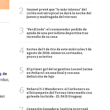
2
Inumet prevé que "lo más intenso" del
ciclón extratropical se dará la noche del
jueves y madrugada del viernes
3
"Perdí todo": el conmovedor pedido de
ayuda de una periodista deportiva tras
incendio de su casa
4
Sorteo del 5 de Oro de este miércoles 5 de
agosto de 2026: números sorteados,
pozos y aciertos
5
El primer gol del argentino Leonel Jaime
en Peñarol: en una final y con una
s
de
definición de lujo
viduo,
6
Peñarol 5-1 Wanderers: el Carbonero es
el bicampeón del Torneo Intermedio con
den
goleada incluida - EL PAÍS Uruguay
Conexión Ganadera: Justicia prorrogó