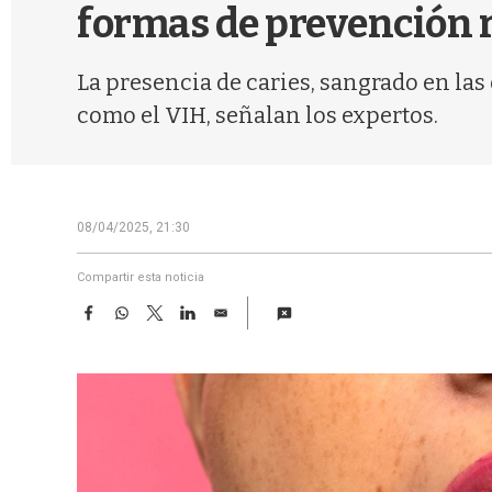
formas de prevención
La presencia de caries, sangrado en la
como el VIH, señalan los expertos.
08/04/2025, 21:30
Compartir esta noticia
F
W
T
L
E
a
h
w
i
m
c
a
i
n
a
e
t
t
k
i
b
s
t
e
l
o
A
e
d
o
p
r
I
k
p
n