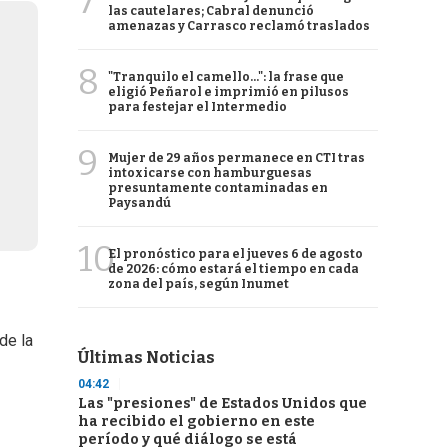
7
las cautelares; Cabral denunció
amenazas y Carrasco reclamó traslados
8
"Tranquilo el camello...": la frase que
eligió Peñarol e imprimió en pilusos
para festejar el Intermedio
9
Mujer de 29 años permanece en CTI tras
intoxicarse con hamburguesas
presuntamente contaminadas en
Paysandú
10
El pronóstico para el jueves 6 de agosto
de 2026: cómo estará el tiempo en cada
zona del país, según Inumet
de la
Últimas Noticias
04:42
Las "presiones" de Estados Unidos que
ha recibido el gobierno en este
período y qué diálogo se está