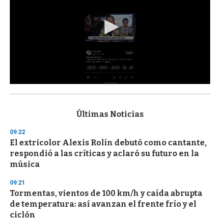
0
s
e
c
Últimas Noticias
o
n
09:22
d
El extricolor Alexis Rolín debutó como cantante,
s
o
respondió a las críticas y aclaró su futuro en la
f
música
3
3
s
09:21
e
Tormentas, vientos de 100 km/h y caída abrupta
c
de temperatura: así avanzan el frente frío y el
o
n
ciclón