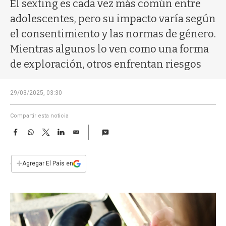
a
El sexting es cada vez más común entre
adolescentes, pero su impacto varía según
el consentimiento y las normas de género.
Mientras algunos lo ven como una forma
de exploración, otros enfrentan riesgos
29/03/2025, 03:30
Compartir esta noticia
F
W
T
L
E
a
h
w
i
m
c
a
i
n
a
e
t
t
k
i
+
Agregar El País en
b
s
t
e
l
o
A
e
d
o
p
r
I
k
p
n