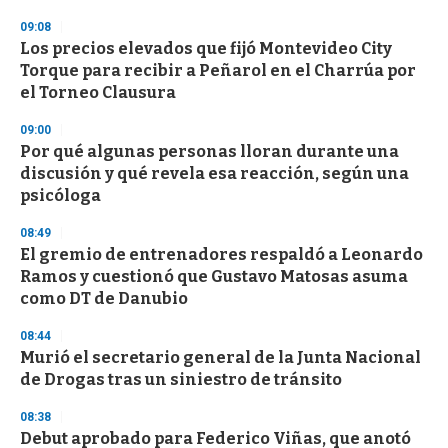
d
s
09:08
Los precios elevados que fijó Montevideo City
Torque para recibir a Peñarol en el Charrúa por
el Torneo Clausura
09:00
Por qué algunas personas lloran durante una
discusión y qué revela esa reacción, según una
psicóloga
08:49
El gremio de entrenadores respaldó a Leonardo
Ramos y cuestionó que Gustavo Matosas asuma
como DT de Danubio
08:44
Murió el secretario general de la Junta Nacional
de Drogas tras un siniestro de tránsito
08:38
Debut aprobado para Federico Viñas, que anotó