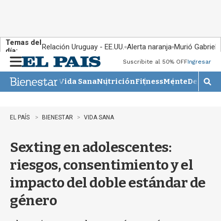
Temas del
Relación Uruguay - EE.UU.
Alerta naranja
Murió Gabriel 
día:
Suscribite al 50% OFF
Ingresar
M
e
Vida Sana
Nutrición
Fitness
Mente
Descans
n
M
u
o
s
t
EL PAÍS
BIENESTAR
VIDA SANA
r
a
Sexting en adolescentes:
r
b
riesgos, consentimiento y el
�
s
impacto del doble estándar de
q
u
género
e
d