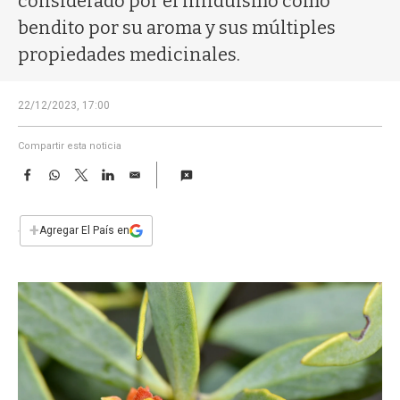
considerado por el hinduismo como
a
bendito por su aroma y sus múltiples
propiedades medicinales.
22/12/2023, 17:00
Compartir esta noticia
F
W
T
L
E
a
h
w
i
m
c
a
i
n
a
e
t
t
k
i
+
Agregar El País en
b
s
t
e
l
o
A
e
d
o
p
r
I
k
p
n