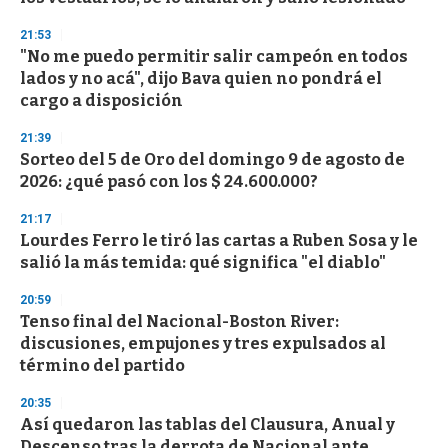
f
3
21:53
3
s
"No me puedo permitir salir campeón en todos
e
lados y no acá", dijo Bava quien no pondrá el
c
cargo a disposición
o
n
d
21:39
s
Sorteo del 5 de Oro del domingo 9 de agosto de
2026: ¿qué pasó con los $ 24.600.000?
21:17
Lourdes Ferro le tiró las cartas a Ruben Sosa y le
salió la más temida: qué significa "el diablo"
20:59
Tenso final del Nacional-Boston River:
discusiones, empujones y tres expulsados al
término del partido
20:35
Así quedaron las tablas del Clausura, Anual y
Descenso tras la derrota de Nacional ante