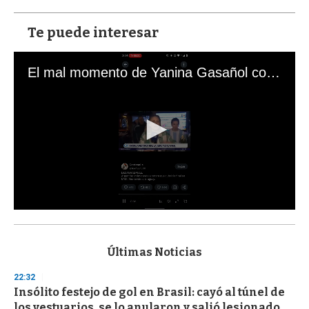
Te puede interesar
El mal momento de Yanina Gasañol con un hincha argentino en "Subrayado"
0
s
e
c
Últimas Noticias
o
n
22:32
d
Insólito festejo de gol en Brasil: cayó al túnel de
s
o
los vestuarios, se lo anularon y salió lesionado