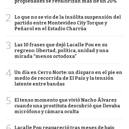
propiedades se revalorizan más de un 20%
2
Lo que no se vio de la insólita suspensión del
partido entre Montevideo City Torque y
Peñarol en el Estadio Charrúa
3
Las 10 frases que dejó Lacalle Pou en su
regreso: libertad, política, unidad y una
mirada “menos ortodoxa”
4
Un día en Cerro Norte: un disparo en el pie en
medio de recorrida de El País y la tensión
latente entre bandas
5
El tenso momento que vivió Nacho Álvarez
cuando una prostituta descubrió que llevaba
micrófono y cámara oculta
6
Lacalle Pou reapareció tras meses de bajo