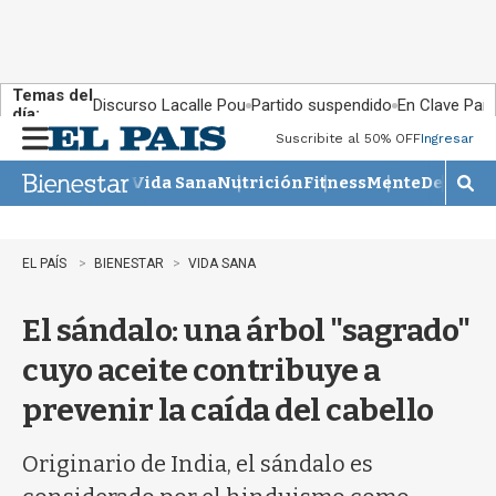
Temas del
Discurso Lacalle Pou
Partido suspendido
En Clave País
día:
Suscribite al 50% OFF
Ingresar
M
e
Vida Sana
Nutrición
Fitness
Mente
Descans
n
M
u
o
s
t
EL PAÍS
BIENESTAR
VIDA SANA
r
a
El sándalo: una árbol "sagrado"
r
b
cuyo aceite contribuye a
�
s
prevenir la caída del cabello
q
u
e
Originario de India, el sándalo es
d