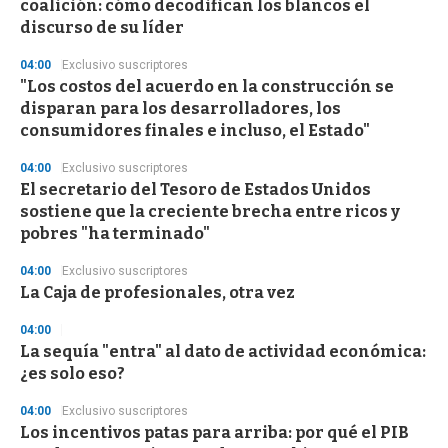
coalición: cómo decodifican los blancos el
f
discurso de su líder
3
3
s
04:00
Exclusivo suscriptores
e
"Los costos del acuerdo en la construcción se
c
disparan para los desarrolladores, los
o
n
consumidores finales e incluso, el Estado"
d
s
04:00
Exclusivo suscriptores
El secretario del Tesoro de Estados Unidos
sostiene que la creciente brecha entre ricos y
pobres "ha terminado"
04:00
Exclusivo suscriptores
La Caja de profesionales, otra vez
04:00
La sequía "entra" al dato de actividad económica:
¿es solo eso?
04:00
Exclusivo suscriptores
Los incentivos patas para arriba: por qué el PIB