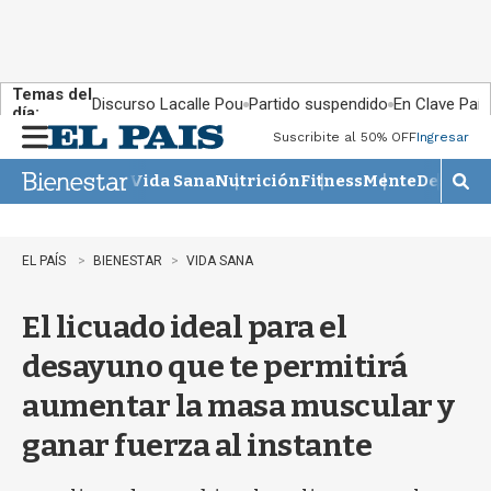
Temas del
Discurso Lacalle Pou
Partido suspendido
En Clave País
día:
Suscribite al 50% OFF
Ingresar
M
e
Vida Sana
Nutrición
Fitness
Mente
Descans
n
M
u
o
s
t
EL PAÍS
BIENESTAR
VIDA SANA
r
a
El licuado ideal para el
r
b
desayuno que te permitirá
�
s
aumentar la masa muscular y
q
u
ganar fuerza al instante
e
d