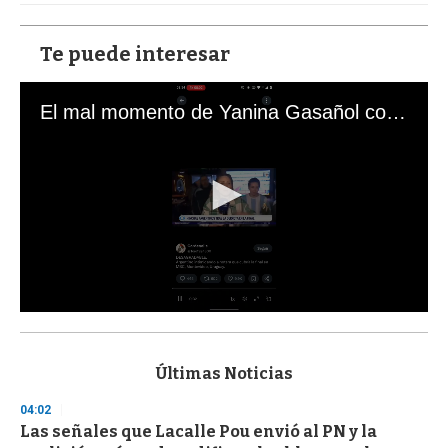
Te puede interesar
El mal momento de Yanina Gasañol con un hincha argentino en "Subrayado"
0
s
e
c
Últimas Noticias
o
n
04:02
d
Las señales que Lacalle Pou envió al PN y la
s
o