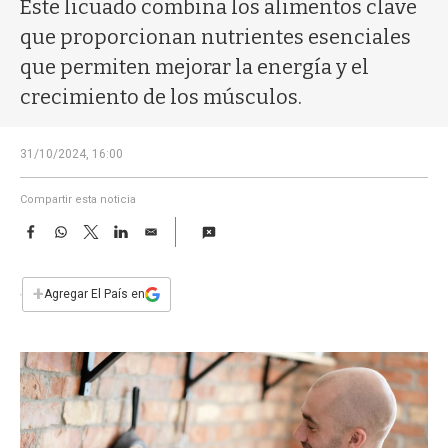
a
Este licuado combina los alimentos clave
que proporcionan nutrientes esenciales
que permiten mejorar la energía y el
crecimiento de los músculos.
31/10/2024, 16:00
Compartir esta noticia
F
W
T
L
E
a
h
w
i
m
c
a
i
n
a
e
t
t
k
i
+
Agregar El País en
b
s
t
e
l
o
A
e
d
o
p
r
I
k
p
n