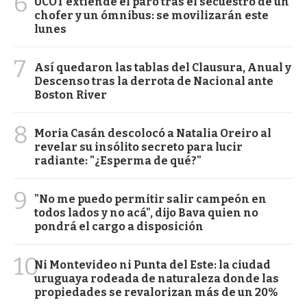
6
UCOT extiende el paro tras el secuestro de un
chofer y un ómnibus: se movilizarán este
lunes
7
Así quedaron las tablas del Clausura, Anual y
Descenso tras la derrota de Nacional ante
Boston River
8
Moria Casán descolocó a Natalia Oreiro al
revelar su insólito secreto para lucir
radiante: "¿Esperma de qué?"
9
"No me puedo permitir salir campeón en
todos lados y no acá", dijo Bava quien no
pondrá el cargo a disposición
10
Ni Montevideo ni Punta del Este: la ciudad
uruguaya rodeada de naturaleza donde las
propiedades se revalorizan más de un 20%