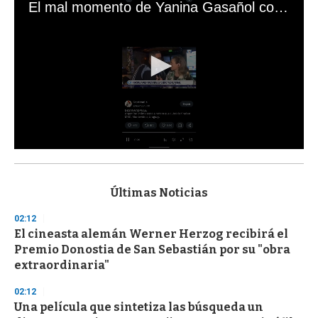
El mal momento de Yanina Gasañol con un hincha argentino en "Subrayado"
0
s
e
c
Últimas Noticias
o
n
02:12
d
El cineasta alemán Werner Herzog recibirá el
s
o
Premio Donostia de San Sebastián por su "obra
f
extraordinaria"
3
3
s
02:12
e
Una película que sintetiza las búsqueda un
c