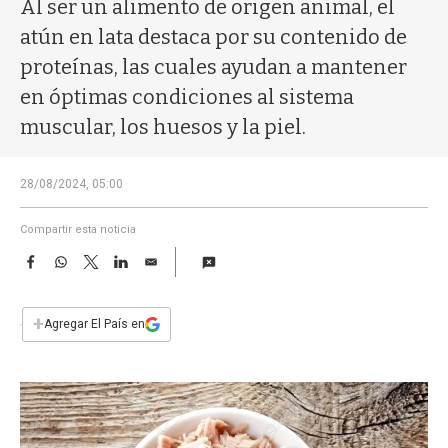
a
Al ser un alimento de origen animal, el
atún en lata destaca por su contenido de
proteínas, las cuales ayudan a mantener
en óptimas condiciones al sistema
muscular, los huesos y la piel.
28/08/2024, 05:00
Compartir esta noticia
F
W
T
L
E
a
h
w
i
m
c
a
i
n
a
e
t
t
k
i
+
Agregar El País en
b
s
t
e
l
o
A
e
d
o
p
r
I
k
p
n