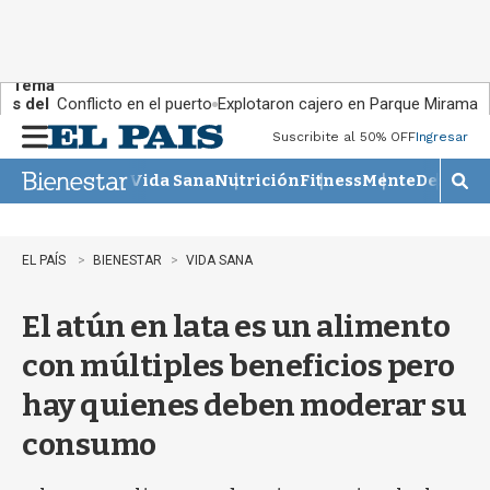
Tema
s del
Conflicto en el puerto
Explotaron cajero en Parque Miramar
día:
Suscribite al 50% OFF
Ingresar
M
e
Vida Sana
Nutrición
Fitness
Mente
Descans
n
M
u
o
s
t
EL PAÍS
BIENESTAR
VIDA SANA
r
a
El atún en lata es un alimento
r
b
con múltiples beneficios pero
�
s
hay quienes deben moderar su
q
u
consumo
e
d