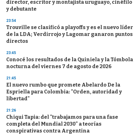
director, escritor y montajista uruguayo, cinéfilo
o
n
y debutante
d
s
23:54
Trouville se clasificó a playoffs y es el nuevo líder
de la LDA; Verdirrojo y Lagomar ganaron puntos
directos
23:45
Conocé los resultados de la Quiniela y la Tómbola
nocturna del viernes 7 de agosto de 2026
21:45
El nuevo rumbo que promete Abelardo De la
Espriella para Colombia: "Orden, autoridad y
libertad"
21:26
Chiqui Tapia: del "trabajamos para una fase
completa del Mundial 2030" a teorías
conspirativas contra Argentina