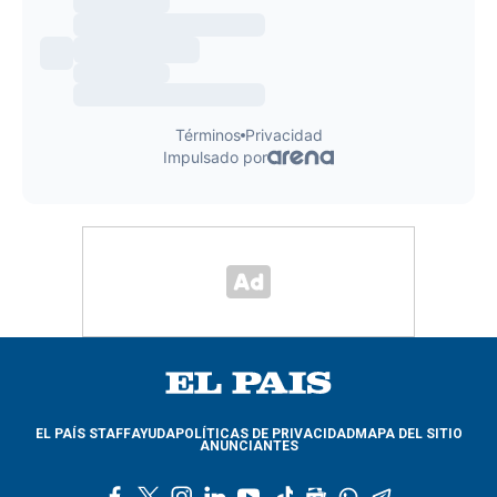
EL PAÍS STAFF
AYUDA
POLÍTICAS DE PRIVACIDAD
MAPA DEL SITIO
ANUNCIANTES
f
t
i
l
y
t
g
w
t