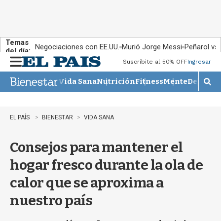
Temas
Negociaciones con EE.UU.
Murió Jorge Messi
Peñarol vs
del día:
Suscribite al 50% OFF
Ingresar
M
e
Vida Sana
Nutrición
Fitness
Mente
Descans
n
M
u
o
s
t
EL PAÍS
BIENESTAR
VIDA SANA
r
a
Consejos para mantener el
r
b
hogar fresco durante la ola de
�
s
calor que se aproxima a
q
u
nuestro país
e
d