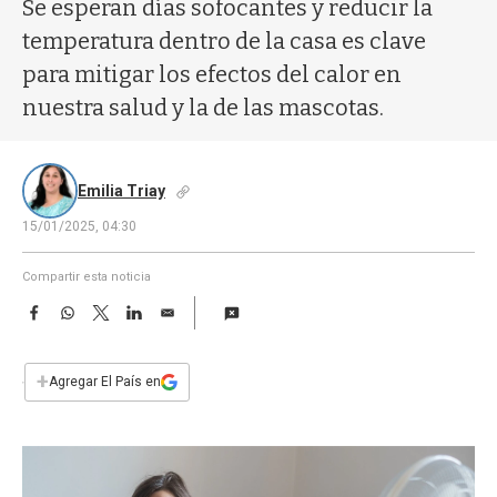
a
Se esperan días sofocantes y reducir la
temperatura dentro de la casa es clave
para mitigar los efectos del calor en
nuestra salud y la de las mascotas.
Emilia Triay
15/01/2025, 04:30
Compartir esta noticia
F
W
T
L
E
a
h
w
i
m
c
a
i
n
a
e
t
t
k
i
+
Agregar El País en
b
s
t
e
l
o
A
e
d
o
p
r
I
k
p
n