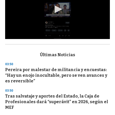
0
s
e
c
Últimas Noticias
o
n
03:50
d
Pereira por malestar de militancia y encuestas:
s
o
“Hay un enojo inocultable, pero se ven avances y
f
es reversible”
3
3
s
03:50
e
Tras salvataje y aportes del Estado, la Caja de
c
Profesionales dará “superávit” en 2026, según el
o
n
MEF
d
s