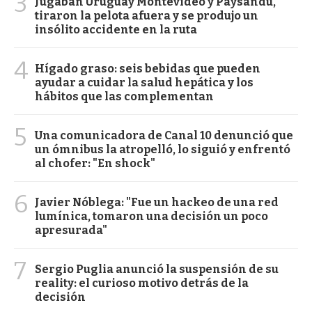
3
Jugaban Uruguay Montevideo y Paysandú,
tiraron la pelota afuera y se produjo un
insólito accidente en la ruta
4
Hígado graso: seis bebidas que pueden
ayudar a cuidar la salud hepática y los
hábitos que las complementan
5
Una comunicadora de Canal 10 denunció que
un ómnibus la atropelló, lo siguió y enfrentó
al chofer: "En shock"
6
Javier Nóblega: "Fue un hackeo de una red
lumínica, tomaron una decisión un poco
apresurada"
7
Sergio Puglia anunció la suspensión de su
reality: el curioso motivo detrás de la
decisión