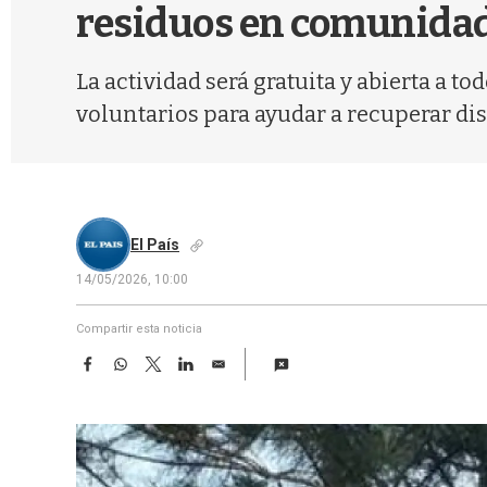
residuos en comunida
La actividad será gratuita y abierta a 
voluntarios para ayudar a recuperar dis
El País
14/05/2026, 10:00
Compartir esta noticia
F
W
T
L
E
a
h
w
i
m
c
a
i
n
a
e
t
t
k
i
b
s
t
e
l
o
A
e
d