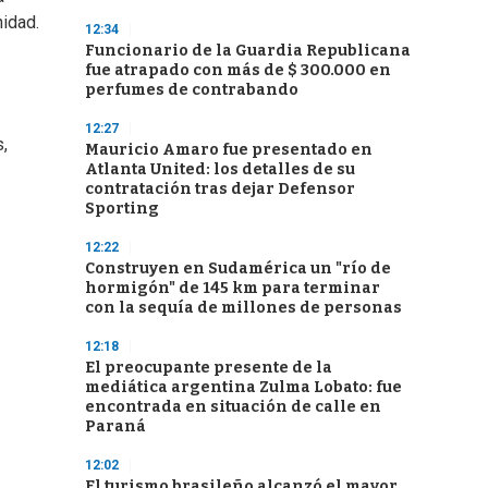
nidad.
12:34
Funcionario de la Guardia Republicana
fue atrapado con más de $ 300.000 en
perfumes de contrabando
12:27
s,
Mauricio Amaro fue presentado en
Atlanta United: los detalles de su
contratación tras dejar Defensor
Sporting
12:22
Construyen en Sudamérica un "río de
hormigón" de 145 km para terminar
con la sequía de millones de personas
12:18
El preocupante presente de la
mediática argentina Zulma Lobato: fue
encontrada en situación de calle en
Paraná
12:02
El turismo brasileño alcanzó el mayor