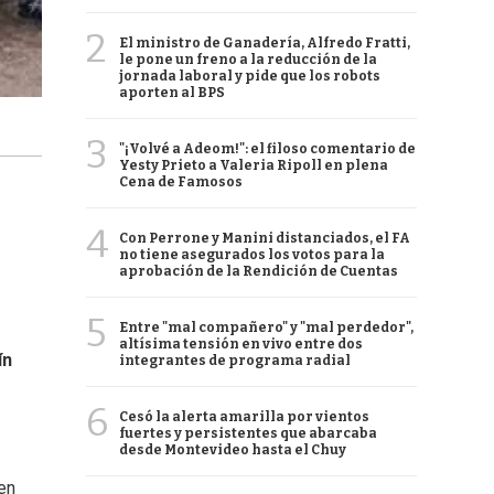
2
El ministro de Ganadería, Alfredo Fratti,
le pone un freno a la reducción de la
jornada laboral y pide que los robots
aporten al BPS
3
"¡Volvé a Adeom!": el filoso comentario de
Yesty Prieto a Valeria Ripoll en plena
Cena de Famosos
4
Con Perrone y Manini distanciados, el FA
no tiene asegurados los votos para la
aprobación de la Rendición de Cuentas
5
Entre "mal compañero" y "mal perdedor",
altísima tensión en vivo entre dos
ín
integrantes de programa radial
6
Cesó la alerta amarilla por vientos
fuertes y persistentes que abarcaba
desde Montevideo hasta el Chuy
.
en