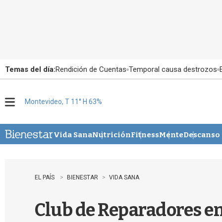
Temas del día:
Rendición de Cuentas
Temporal causa destrozos
Montevideo, T 11° H 63%
M
e
n
u
Vida Sana
Nutrición
Fitness
Mente
Descanso
EL PAÍS
BIENESTAR
VIDA SANA
Club de Reparadores en 