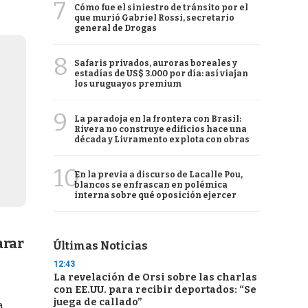
7
Cómo fue el siniestro de tránsito por el
que murió Gabriel Rossi, secretario
general de Drogas
8
Safaris privados, auroras boreales y
estadías de US$ 3.000 por día: así viajan
los uruguayos premium
9
La paradoja en la frontera con Brasil:
Rivera no construye edificios hace una
década y Livramento explota con obras
10
En la previa a discurso de Lacalle Pou,
blancos se enfrascan en polémica
interna sobre qué oposición ejercer
arar
Últimas Noticias
12:43
La revelación de Orsi sobre las charlas
con EE.UU. para recibir deportados: “Se
juega de callado”
a