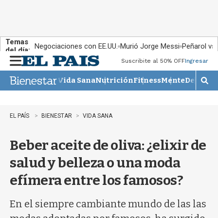
Temas
Negociaciones con EE.UU.
Murió Jorge Messi
Peñarol vs
del día:
Suscribite al 50% OFF
Ingresar
M
e
Vida Sana
Nutrición
Fitness
Mente
Descans
n
M
u
o
s
t
EL PAÍS
BIENESTAR
VIDA SANA
r
a
Beber aceite de oliva: ¿elixir de
r
b
salud y belleza o una moda
�
s
efímera entre los famosos?
q
u
e
En el siempre cambiante mundo de las las
d