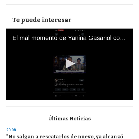
Te puede interesar
El mal momento de Yanina Gasañol con un hincha argentino en "Subrayado"
0
s
e
c
Últimas Noticias
o
n
20:08
d
"No salgan a rescatarlos de nuevo, ya alcanzó
s