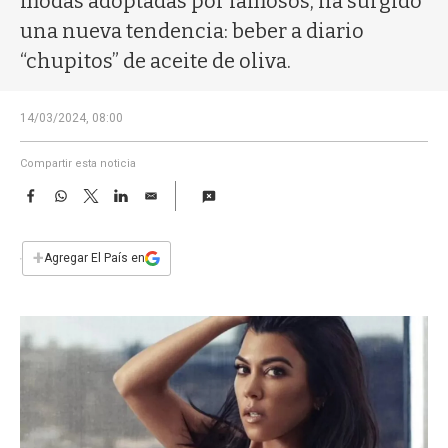
modas adoptadas por famosos, ha surgido
a
una nueva tendencia: beber a diario
“chupitos” de aceite de oliva.
14/03/2024, 08:00
Compartir esta noticia
F
W
T
L
E
a
h
w
i
m
c
a
i
n
a
e
t
t
k
i
+
Agregar El País en
b
s
t
e
l
o
A
e
d
o
p
r
I
k
p
n