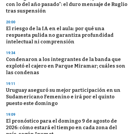
o
con lo del año pasado": el duro mensaje de Ruglio
f
tras suspensión
3
3
s
20:00
e
El riesgo de la IA en el aula: por qué una
c
respuesta pulida no garantiza profundidad
o
n
intelectual ni comprensión
d
s
19:34
Condenaron a los integrantes de la banda que
explotó el cajero en Parque Miramar; cuáles son
las condenas
19:11
Uruguay aseguró su mejor participación en un
Sudamericano Femenino e irá por el quinto
puesto este domingo
19:09
El pronóstico para el domingo 9 de agosto de
2026: cómo estará el tiempo en cada zona del