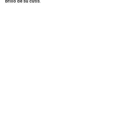
brillo de su cutis
.