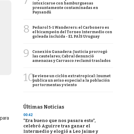
7
intoxicarse con hamburguesas
presuntamente contaminadas en
Paysandú
8
Peñarol 5-1 Wanderers: el Carbonero es
el bicampeón del Torneo Intermedio con
goleada incluida - EL PAÍS Uruguay
9
Conexión Ganadera: Justicia prorrogó
las cautelares; Cabral denunció
amenazas y Carrasco reclamó traslados
10
Se viene un ciclón extratropical: Inumet
publica un aviso especial a la población
por tormentas y viento
Últimas Noticias
00:42
 para
"Era bueno que nos pasara esto",
celebró Aguirre tras ganar el
Intermedio y elogió a Leo Jaime y