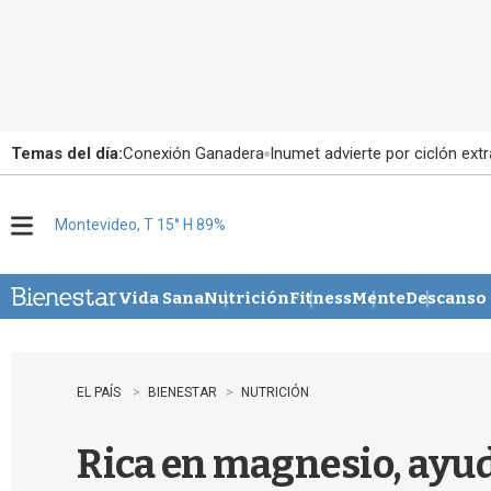
Temas del día:
Conexión Ganadera
Inumet advierte por ciclón extr
Montevideo, T 15° H 89%
M
e
n
u
Vida Sana
Nutrición
Fitness
Mente
Descanso
EL PAÍS
BIENESTAR
NUTRICIÓN
Rica en magnesio, ayuda