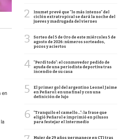
2
Inumet prevé que "lo más intenso" del
ciclón extratropical se dará la noche del
jueves y madrugada del viernes
3
Sorteo del 5 de Oro de este miércoles 5 de
agosto de 2026: números sorteados,
pozos y aciertos
4
"Perdí todo": el conmovedor pedido de
ayuda de una periodista deportiva tras
incendio de su casa
5
El primer gol del argentino Leonel Jaime
en Peñarol: en una final y con una
a en
definición de lujo
6
"Tranquilo el camello...": la frase que
eligió Peñarol e imprimió en pilusos
 la
para festejar el Intermedio
Mujer de 29 años permanece en CTI tras