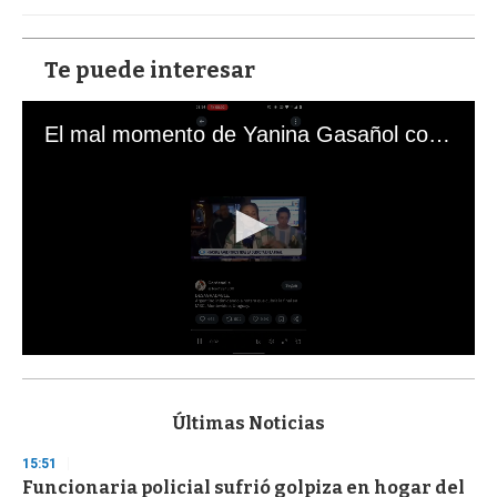
Te puede interesar
El mal momento de Yanina Gasañol con un hincha argentino en "Subrayado"
0
s
e
c
Últimas Noticias
o
n
15:51
d
Funcionaria policial sufrió golpiza en hogar del
s