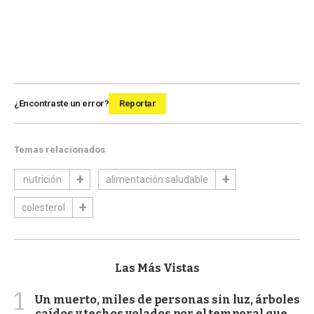
¿Encontraste un error?
Reportar
Temas relacionados
nutrición
alimentación saludable
colesterol
Las Más Vistas
1
Un muerto, miles de personas sin luz, árboles
caídos y techos volados por el temporal que