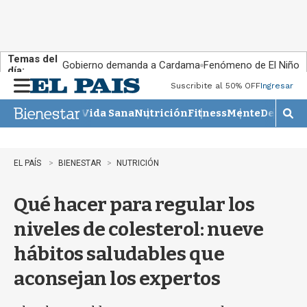
Temas del
Gobierno demanda a Cardama
Fenómeno de El Niño
día:
Suscribite al 50% OFF
Ingresar
M
e
Vida Sana
Nutrición
Fitness
Mente
Descans
n
M
u
o
s
t
EL PAÍS
BIENESTAR
NUTRICIÓN
r
a
Qué hacer para regular los
r
b
niveles de colesterol: nueve
�
s
hábitos saludables que
q
u
aconsejan los expertos
e
d