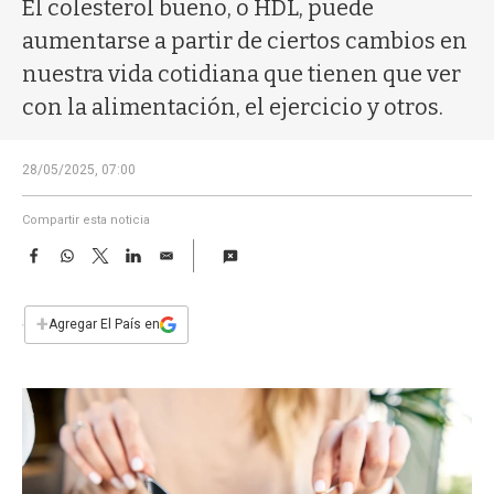
a
El colesterol bueno, o HDL, puede
aumentarse a partir de ciertos cambios en
nuestra vida cotidiana que tienen que ver
con la alimentación, el ejercicio y otros.
28/05/2025, 07:00
Compartir esta noticia
F
W
T
L
E
a
h
w
i
m
c
a
i
n
a
e
t
t
k
i
+
Agregar El País en
b
s
t
e
l
o
A
e
d
o
p
r
I
k
p
n