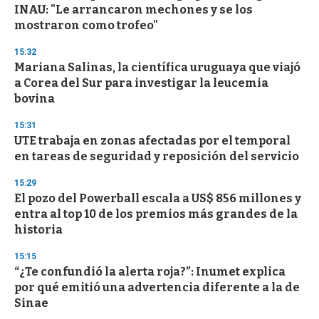
o
INAU: "Le arrancaron mechones y se los
f
mostraron como trofeo"
3
3
s
15:32
e
Mariana Salinas, la científica uruguaya que viajó
c
a Corea del Sur para investigar la leucemia
o
n
bovina
d
s
15:31
UTE trabaja en zonas afectadas por el temporal
en tareas de seguridad y reposición del servicio
15:29
El pozo del Powerball escala a US$ 856 millones y
entra al top 10 de los premios más grandes de la
historia
15:15
“¿Te confundió la alerta roja?”: Inumet explica
por qué emitió una advertencia diferente a la de
Sinae