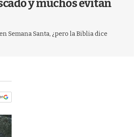
escado y muchos evitan
s
q
u
e
d
en Semana Santa, ¿pero la Biblia dice
a
 en