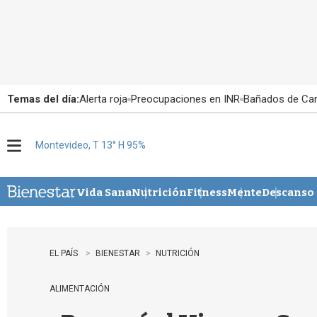
Temas del día:
Alerta roja
Preocupaciones en INR
Bañados de Ca
Montevideo, T 13° H 95%
M
e
n
u
Vida Sana
Nutrición
Fitness
Mente
Descanso
EL PAÍS
BIENESTAR
NUTRICIÓN
ALIMENTACIÓN