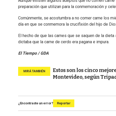
Aunque existen algunos adeptos que no comen carne d
preparación que utilizan para la conmemoración y celeb
Comúnmente, se acostumbra a no comer carne los miér
día en que se conmemora la crucifixión del hijo de Dio
El hecho de que las carnes que se saquen de la dieta s
dictaba que la carne de cerdo era pagana e impura.
El Tiempo / GDA
Estos son los cinco mejo
Montevideo, según Tripa
¿Encontraste un error?
Reportar