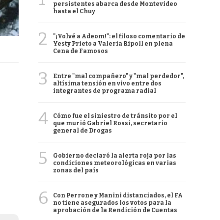
persistentes abarca desde Montevideo
hasta el Chuy
2
"¡Volvé a Adeom!": el filoso comentario de
Yesty Prieto a Valeria Ripoll en plena
Cena de Famosos
3
Entre "mal compañero" y "mal perdedor",
altísima tensión en vivo entre dos
integrantes de programa radial
4
Cómo fue el siniestro de tránsito por el
que murió Gabriel Rossi, secretario
general de Drogas
5
Gobierno declaró la alerta roja por las
condiciones meteorológicas en varias
zonas del país
6
Con Perrone y Manini distanciados, el FA
no tiene asegurados los votos para la
aprobación de la Rendición de Cuentas