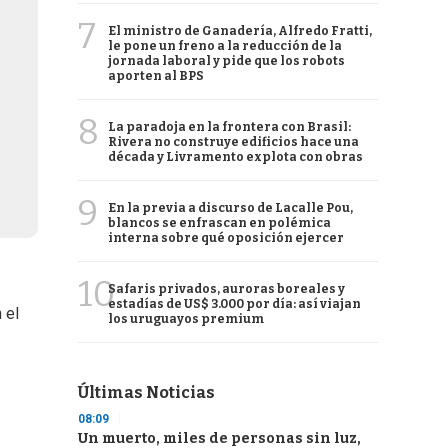
7
El ministro de Ganadería, Alfredo Fratti,
le pone un freno a la reducción de la
jornada laboral y pide que los robots
aporten al BPS
8
La paradoja en la frontera con Brasil:
Rivera no construye edificios hace una
década y Livramento explota con obras
9
En la previa a discurso de Lacalle Pou,
blancos se enfrascan en polémica
interna sobre qué oposición ejercer
10
Safaris privados, auroras boreales y
estadías de US$ 3.000 por día: así viajan
 el
los uruguayos premium
Últimas Noticias
08:09
Un muerto, miles de personas sin luz,