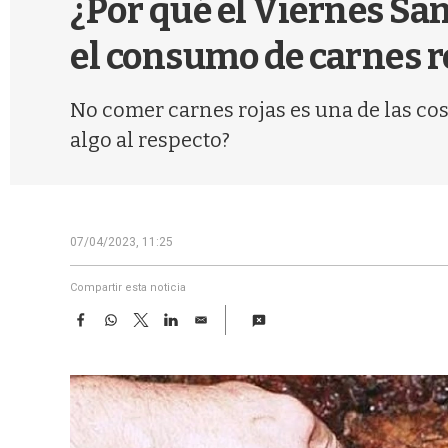
¿Por qué el Viernes S
el consumo de carnes r
No comer carnes rojas es una de las cos
algo al respecto?
07/04/2023, 11:25
Compartir esta noticia
F
W
T
L
E
a
h
w
i
m
c
a
i
n
a
e
t
t
k
i
b
s
t
e
l
o
A
e
d
o
p
r
I