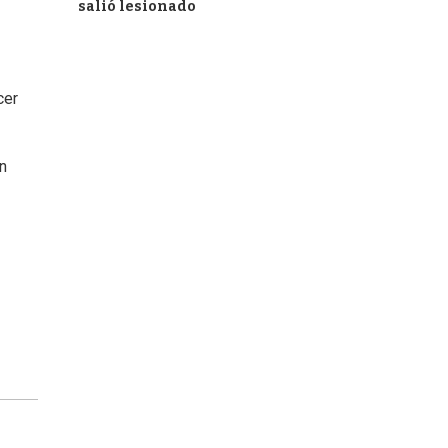
salió lesionado
cer
ón