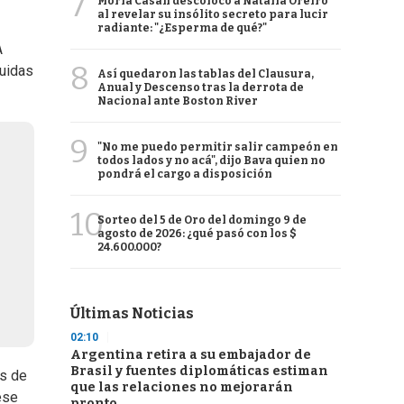
7
Moria Casán descolocó a Natalia Oreiro
al revelar su insólito secreto para lucir
radiante: "¿Esperma de qué?"
A
8
ruidas
Así quedaron las tablas del Clausura,
Anual y Descenso tras la derrota de
Nacional ante Boston River
9
"No me puedo permitir salir campeón en
todos lados y no acá", dijo Bava quien no
pondrá el cargo a disposición
10
Sorteo del 5 de Oro del domingo 9 de
agosto de 2026: ¿qué pasó con los $
24.600.000?
Últimas Noticias
02:10
Argentina retira a su embajador de
Brasil y fuentes diplomáticas estiman
os de
que las relaciones no mejorarán
ese
pronto