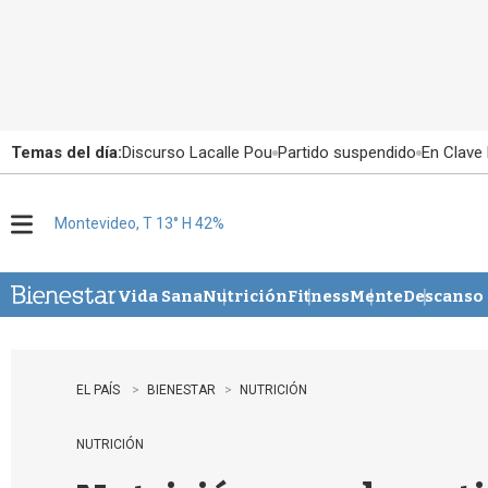
Temas del día:
Discurso Lacalle Pou
Partido suspendido
En Clave 
Montevideo, T 13° H 42%
M
e
n
u
Vida Sana
Nutrición
Fitness
Mente
Descanso
EL PAÍS
BIENESTAR
NUTRICIÓN
NUTRICIÓN