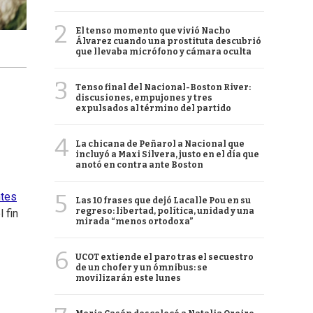
2
El tenso momento que vivió Nacho
Álvarez cuando una prostituta descubrió
que llevaba micrófono y cámara oculta
3
Tenso final del Nacional-Boston River:
discusiones, empujones y tres
expulsados al término del partido
4
La chicana de Peñarol a Nacional que
incluyó a Maxi Silvera, justo en el día que
anotó en contra ante Boston
5
ntes
Las 10 frases que dejó Lacalle Pou en su
regreso: libertad, política, unidad y una
 fin
mirada “menos ortodoxa”
6
UCOT extiende el paro tras el secuestro
de un chofer y un ómnibus: se
movilizarán este lunes