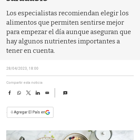
a
Los especialistas recomiendan elegir los
alimentos que permiten sentirse mejor
para empezar el día aunque aseguran que
hay algunos nutrientes importantes a
tener en cuenta.
28/04/2023, 18:00
Compartir esta noticia
F
W
T
L
E
a
h
w
i
m
c
a
i
n
a
e
t
t
k
i
+
Agregar El País en
b
s
t
e
l
o
A
e
d
o
p
r
I
k
p
n