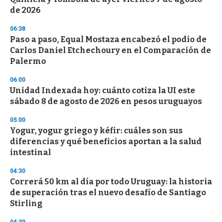
o
n
de 2026
d
s
06:38
Paso a paso, Equal Mostaza encabezó el podio de
Carlos Daniel Etchechoury en el Comparación de
Palermo
06:00
Unidad Indexada hoy: cuánto cotiza la UI este
sábado 8 de agosto de 2026 en pesos uruguayos
05:00
Yogur, yogur griego y kéfir: cuáles son sus
diferencias y qué beneficios aportan a la salud
intestinal
04:30
Correrá 50 km al día por todo Uruguay: la historia
de superación tras el nuevo desafío de Santiago
Stirling