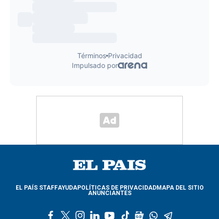
EL PAÍS STAFF
AYUDA
POLÍTICAS DE PRIVACIDAD
MAPA DEL SITIO
ANUNCIANTES
f
t
i
l
y
t
g
w
t