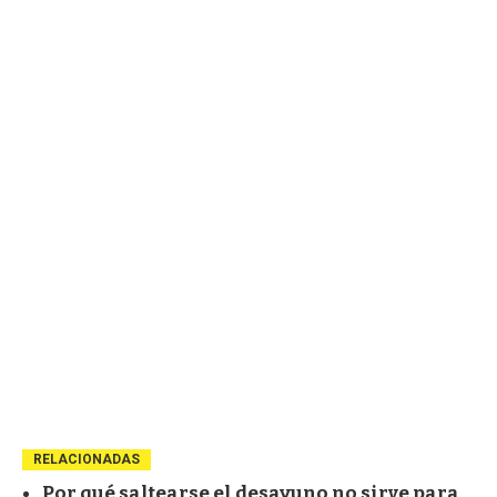
RELACIONADAS
Por qué saltearse el desayuno no sirve para