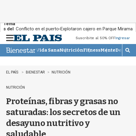
Tema
s del
Conflicto en el puerto
Explotaron cajero en Parque Miramar
día:
Suscribite al 50% OFF
Ingresar
M
e
Vida Sana
Nutrición
Fitness
Mente
Descans
n
M
u
o
s
t
EL PAÍS
BIENESTAR
NUTRICIÓN
r
a
NUTRICIÓN
r
b
Proteínas, fibras y grasas no
�
s
saturadas: los secretos de un
q
u
desayuno nutritivo y
e
d
saludable