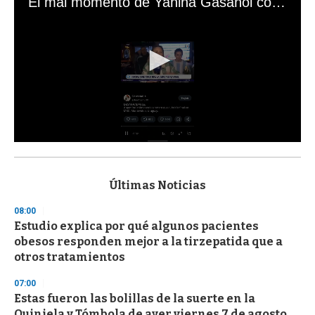
El mal momento de Yanina Gasañol con un hincha argentino en "Subrayado"
0
s
e
c
Últimas Noticias
o
n
08:00
d
Estudio explica por qué algunos pacientes
s
o
obesos responden mejor a la tirzepatida que a
f
otros tratamientos
3
3
s
07:00
e
Estas fueron las bolillas de la suerte en la
c
Quiniela y Tómbola de ayer viernes 7 de agosto