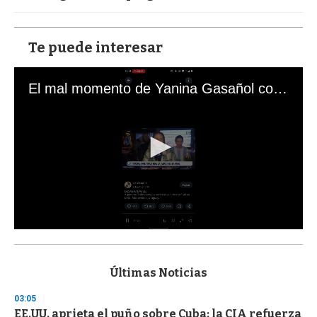
Te puede interesar
El mal momento de Yanina Gasañol con un hincha argentino en "Subrayado"
0
s
e
c
Últimas Noticias
o
n
03:05
d
EE.UU. aprieta el puño sobre Cuba: la CIA refuerza
s