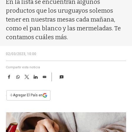
En la lista se encuentran algunos
a
productos que los uruguayos solemos
tener en nuestras mesas cada mañana,
como el pan blanco y las mermeladas. Te
contamos cuáles más.
02/03/2023, 10:00
Compartir esta noticia
F
W
T
L
E
a
h
w
i
m
c
a
i
n
a
e
t
t
k
i
+
Agregar El País en
b
s
t
e
l
o
A
e
d
o
p
r
I
k
p
n