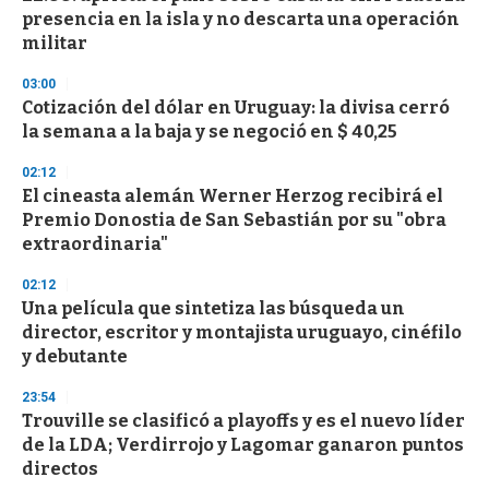
o
presencia en la isla y no descarta una operación
f
militar
3
3
s
03:00
e
Cotización del dólar en Uruguay: la divisa cerró
c
la semana a la baja y se negoció en $ 40,25
o
n
d
02:12
s
El cineasta alemán Werner Herzog recibirá el
Premio Donostia de San Sebastián por su "obra
extraordinaria"
02:12
Una película que sintetiza las búsqueda un
director, escritor y montajista uruguayo, cinéfilo
y debutante
23:54
Trouville se clasificó a playoffs y es el nuevo líder
de la LDA; Verdirrojo y Lagomar ganaron puntos
directos