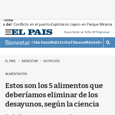
Tema
s del
Conflicto en el puerto
Explotaron cajero en Parque Miramar
día:
Suscribite al 50% OFF
Ingresar
M
e
Vida Sana
Nutrición
Fitness
Mente
Descans
n
M
u
o
s
t
EL PAÍS
BIENESTAR
NUTRICIÓN
r
a
ALIMENTACIÓN
r
b
Estos son los 5 alimentos que
�
s
deberíamos eliminar de los
q
u
desayunos, según la ciencia
e
d