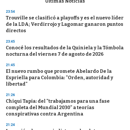
Últimas Noticias
o
n
23:54
d
Trouville se clasificó a playoffs y es el nuevo líder
s
o
de la LDA; Verdirrojo y Lagomar ganaron puntos
f
directos
3
3
s
23:45
e
Conocé los resultados de la Quiniela y la Tómbola
c
nocturna del viernes 7 de agosto de 2026
o
n
d
21:45
s
El nuevo rumbo que promete Abelardo De la
Espriella para Colombia: "Orden, autoridad y
libertad"
21:26
Chiqui Tapia: del "trabajamos para una fase
completa del Mundial 2030" a teorías
conspirativas contra Argentina
21:24