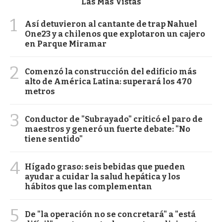
Las Más Vistas
1
Así detuvieron al cantante de trap Nahuel
One23 y a chilenos que explotaron un cajero
en Parque Miramar
2
Comenzó la construcción del edificio más
alto de América Latina: superará los 470
metros
3
Conductor de "Subrayado" criticó el paro de
maestros y generó un fuerte debate: "No
tiene sentido"
4
Hígado graso: seis bebidas que pueden
ayudar a cuidar la salud hepática y los
hábitos que las complementan
5
De "la operación no se concretará" a "está