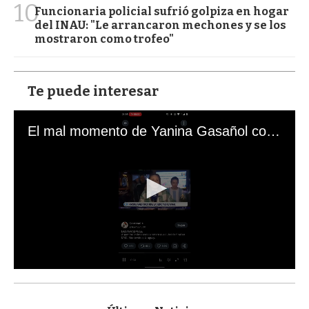
10
Funcionaria policial sufrió golpiza en hogar
del INAU: "Le arrancaron mechones y se los
mostraron como trofeo"
Te puede interesar
El mal momento de Yanina Gasañol con un hincha argentino en "Subrayado"
0
s
e
c