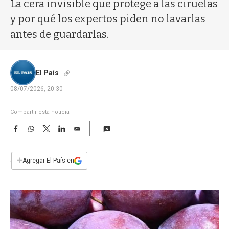
a
La cera invisible que protege a las ciruelas
y por qué los expertos piden no lavarlas
antes de guardarlas.
El País
08/07/2026, 20:30
Compartir esta noticia
F
W
T
L
E
a
h
w
i
m
c
a
i
n
a
e
t
t
k
i
+
Agregar El País en
b
s
t
e
l
o
A
e
d
o
p
r
I
k
p
n