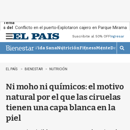
Tema
s del
Conflicto en el puerto
Explotaron cajero en Parque Miramar
día:
Suscribite al 50% OFF
Ingresar
M
e
Vida Sana
Nutrición
Fitness
Mente
Descans
n
M
u
o
s
t
EL PAÍS
BIENESTAR
NUTRICIÓN
r
a
Ni moho ni químicos: el motivo
r
b
natural por el que las ciruelas
�
s
tienen una capa blanca en la
q
u
piel
e
d