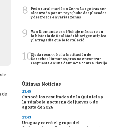
8
Peón rural murió en Cerro Largo tras ser
alcanzado por un rayo; hubo desplazados
y destrozos en varias zonas
9
Yan Diomande es el fichaje más caro en
la historia de Real Madrid: origen atípico
y la tragedia que lo fortaleció
10
Ojeda recurrió a la Institución de
Derechos Humanos, tras no encontrar
respuesta en una denuncia contra Clavijo
este
Últimas Noticias
23:45
n de
Conocé los resultados de la Quiniela y
la Tómbola nocturna del jueves 6 de
agosto de 2026
23:43
Uruguay cerró el grupo del