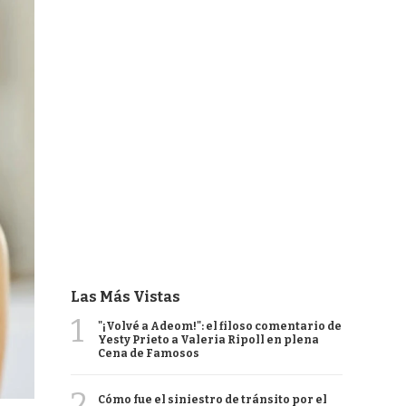
Las Más Vistas
1
"¡Volvé a Adeom!": el filoso comentario de
Yesty Prieto a Valeria Ripoll en plena
Cena de Famosos
2
Cómo fue el siniestro de tránsito por el