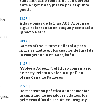
Sudamericano Femenino con derrota
ante Argentina y jugará por el quinto
puesto
23:27
das
Altas y bajas de la Liga AUF: Albion se
sigue reforzando en ataque y contrató a
Ignacio Neira
rasa
23:17
Games of the Future: Peñarol a paso
firme se metió en los cuartos de final de
la competencia en Kazajistán
21:57
"¡Volvé a Adeom!": el filoso comentario
de Yesty Prieto a Valeria Ripoll en
plena Cena de Famosos
.
21:26
De mostrar su práctica a incrementar
la cantidad de jugadores citados: los
gias,
primeros días de Forlán en Uruguay