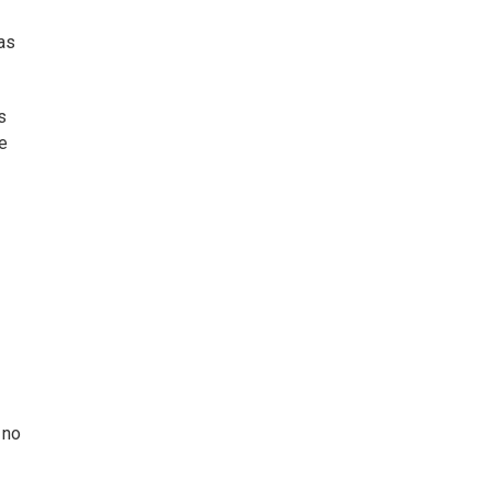
as
s
e
 no