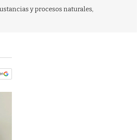
s
ustancias y procesos naturales,
q
u
e
d
a
 en