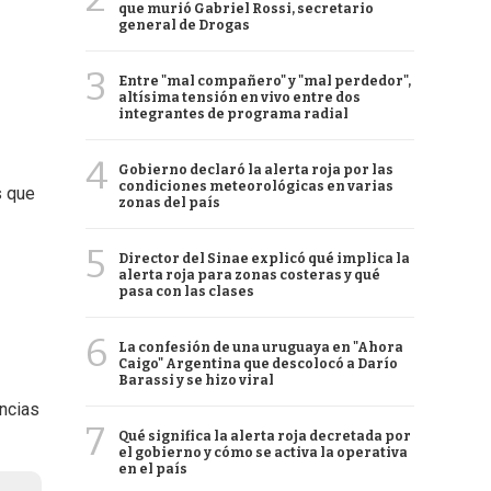
que murió Gabriel Rossi, secretario
general de Drogas
3
Entre "mal compañero" y "mal perdedor",
altísima tensión en vivo entre dos
integrantes de programa radial
4
Gobierno declaró la alerta roja por las
condiciones meteorológicas en varias
s que
zonas del país
5
Director del Sinae explicó qué implica la
alerta roja para zonas costeras y qué
pasa con las clases
6
La confesión de una uruguaya en "Ahora
Caigo" Argentina que descolocó a Darío
Barassi y se hizo viral
ancias
7
Qué significa la alerta roja decretada por
el gobierno y cómo se activa la operativa
en el país