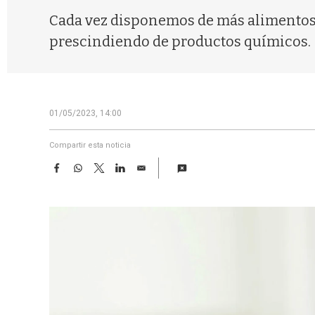
Cada vez disponemos de más alimentos e
prescindiendo de productos químicos.
01/05/2023, 14:00
Compartir esta noticia
F
W
T
L
E
a
h
w
i
m
c
a
i
n
a
e
t
t
k
i
b
s
t
e
l
o
A
e
d
o
p
r
I
k
p
n