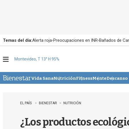
Temas del día:
Alerta roja
Preocupaciones en INR
Bañados de Ca
Montevideo, T 13° H 95%
M
e
n
u
Vida Sana
Nutrición
Fitness
Mente
Descanso
EL PAÍS
BIENESTAR
NUTRICIÓN
¿Los productos ecológi