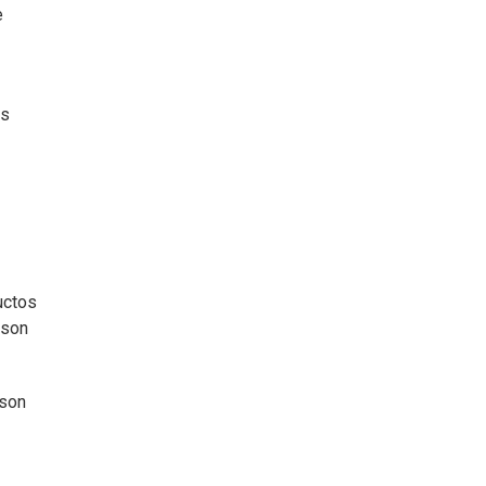
e
as
uctos
 son
 son