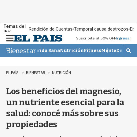
Temas del
Rendición de Cuentas
Temporal causa destrozos
En 
día:
Suscribite al 50% OFF
Ingresar
M
e
Vida Sana
Nutrición
Fitness
Mente
Descans
n
M
u
o
s
t
EL PAÍS
BIENESTAR
NUTRICIÓN
r
a
Los beneficios del magnesio,
r
b
un nutriente esencial para la
�
s
salud: conocé más sobre sus
q
u
propiedades
e
d