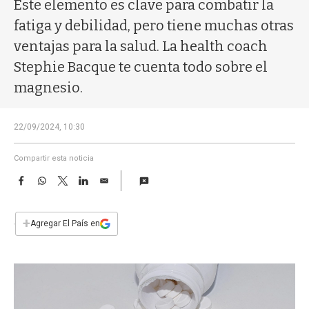
a
Este elemento es clave para combatir la
fatiga y debilidad, pero tiene muchas otras
ventajas para la salud. La health coach
Stephie Bacque te cuenta todo sobre el
magnesio.
22/09/2024, 10:30
Compartir esta noticia
F
W
T
L
E
a
h
w
i
m
c
a
i
n
a
e
t
t
k
i
+
Agregar El País en
b
s
t
e
l
o
A
e
d
o
p
r
I
k
p
n