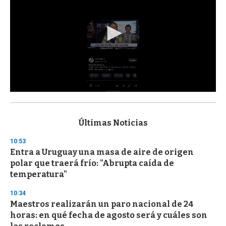
0
s
e
c
Últimas Noticias
o
n
10:53
d
Entra a Uruguay una masa de aire de origen
s
o
polar que traerá frío: "Abrupta caída de
f
temperatura"
3
3
s
10:34
e
Maestros realizarán un paro nacional de 24
c
horas: en qué fecha de agosto será y cuáles son
o
n