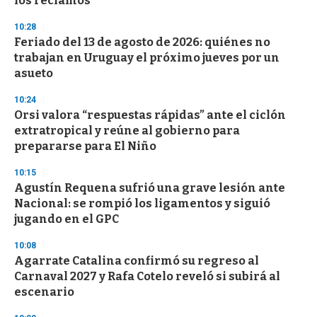
los reclamos
d
s
10:28
Feriado del 13 de agosto de 2026: quiénes no
trabajan en Uruguay el próximo jueves por un
asueto
10:24
Orsi valora “respuestas rápidas” ante el ciclón
extratropical y reúne al gobierno para
prepararse para El Niño
10:15
Agustín Requena sufrió una grave lesión ante
Nacional: se rompió los ligamentos y siguió
jugando en el GPC
10:08
Agarrate Catalina confirmó su regreso al
Carnaval 2027 y Rafa Cotelo reveló si subirá al
escenario