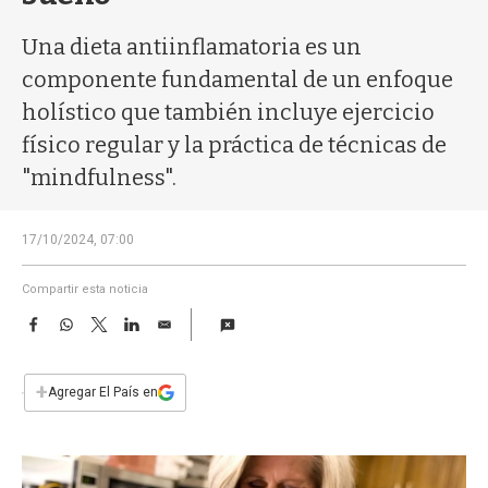
a
Una dieta antiinflamatoria es un
componente fundamental de un enfoque
holístico que también incluye ejercicio
físico regular y la práctica de técnicas de
"mindfulness".
17/10/2024, 07:00
Compartir esta noticia
F
W
T
L
E
a
h
w
i
m
c
a
i
n
a
e
t
t
k
i
+
Agregar El País en
b
s
t
e
l
o
A
e
d
o
p
r
I
k
p
n