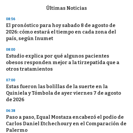
e
c
Últimas Noticias
o
n
08:56
d
El pronóstico para hoy sabado 8 de agosto de
s
o
2026: cómo estará el tiempo en cada zona del
f
país, según Inumet
3
3
s
08:00
e
Estudio explica por qué algunos pacientes
c
obesos responden mejor a la tirzepatida que a
o
n
otros tratamientos
d
s
07:00
Estas fueron las bolillas de la suerte en la
Quiniela y Tómbola de ayer viernes 7 de agosto
de 2026
06:38
Paso a paso, Equal Mostaza encabezó el podio de
Carlos Daniel Etchechoury en el Comparación de
Palermo