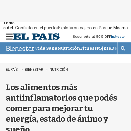
Tema
s del
Conflicto en el puerto
Explotaron cajero en Parque Miramar
día:
Suscribite al 50% OFF
Ingresar
M
e
Vida Sana
Nutrición
Fitness
Mente
Descans
n
M
u
o
s
t
EL PAÍS
BIENESTAR
NUTRICIÓN
r
a
Los alimentos más
r
b
antiinflamatorios que podés
�
s
comer para mejorar tu
q
u
energía, estado de ánimo y
e
d
sueño