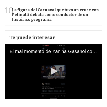
10
La figura del Carnaval que tuvo un cruce con
Petinatti debuta como conductor de un
histórico programa
Te puede interesar
El mal momento de Yanina Gasañol con un hincha argentino en "Subrayado"
0
s