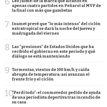
6
Leo Jaime: de la marca que alcanzó en
apenas cuatro partidos en Peñarol al MVP de
la final con más que gambetas
7
Inumet prevé que "lo más intenso" del ciclón
extratropical se dará la noche del jueves y
madrugada del viernes
8
Las "presiones" de Estados Unidos que ha
recibido el gobierno en este período y qué
diálogo se está manteniendo
9
Tormentas, vientos de 100 km/h y caída
abrupta de temperatura: así avanzan el
frente frío y el ciclón
10
"Perdí todo": el conmovedor pedido de ayuda
de una periodista deportiva tras incendio de
su casa