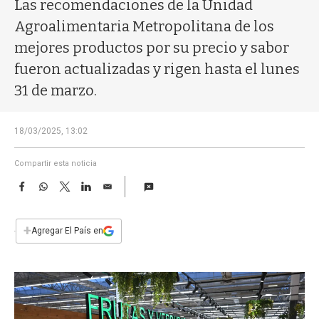
a
Las recomendaciones de la Unidad
Agroalimentaria Metropolitana de los
mejores productos por su precio y sabor
fueron actualizadas y rigen hasta el lunes
31 de marzo.
18/03/2025, 13:02
Compartir esta noticia
F
W
T
L
E
a
h
w
i
m
c
a
i
n
a
e
t
t
k
i
+
Agregar El País en
b
s
t
e
l
o
A
e
d
o
p
r
I
k
p
n