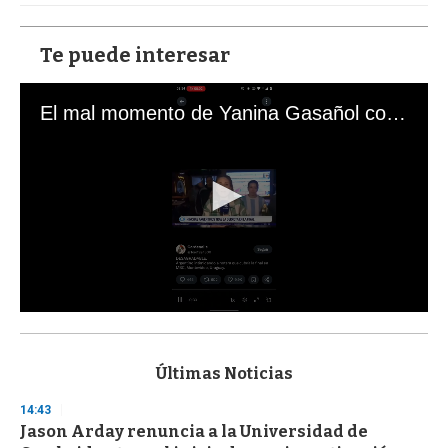
Te puede interesar
El mal momento de Yanina Gasañol con un hincha argentino en "Subrayado"
0
s
e
c
Últimas Noticias
o
n
14:43
d
Jason Arday renuncia a la Universidad de
s
o