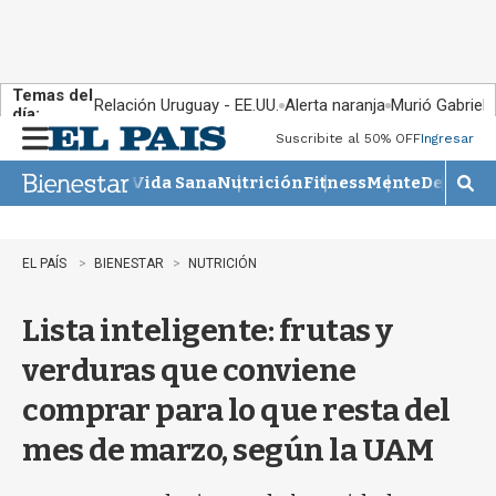
Temas del
Relación Uruguay - EE.UU.
Alerta naranja
Murió Gabriel 
día:
Suscribite al 50% OFF
Ingresar
M
e
Vida Sana
Nutrición
Fitness
Mente
Descans
n
M
u
o
s
t
EL PAÍS
BIENESTAR
NUTRICIÓN
r
a
Lista inteligente: frutas y
r
b
verduras que conviene
�
s
comprar para lo que resta del
q
u
mes de marzo, según la UAM
e
d