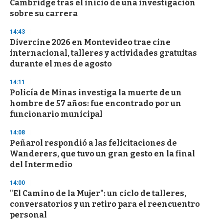
Cambridge tras el inicio de una investigación
f
sobre su carrera
3
3
s
14:43
e
Divercine 2026 en Montevideo trae cine
c
internacional, talleres y actividades gratuitas
o
n
durante el mes de agosto
d
s
14:11
Policía de Minas investiga la muerte de un
hombre de 57 años: fue encontrado por un
funcionario municipal
14:08
Peñarol respondió a las felicitaciones de
Wanderers, que tuvo un gran gesto en la final
del Intermedio
14:00
"El Camino de la Mujer": un ciclo de talleres,
conversatorios y un retiro para el reencuentro
personal