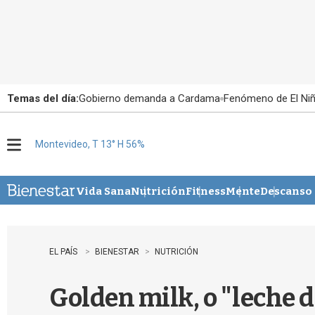
Temas del día:
Gobierno demanda a Cardama
Fenómeno de El Ni
Montevideo, T 13° H 56%
M
e
n
u
Vida Sana
Nutrición
Fitness
Mente
Descanso
EL PAÍS
BIENESTAR
NUTRICIÓN
Golden milk, o "leche d