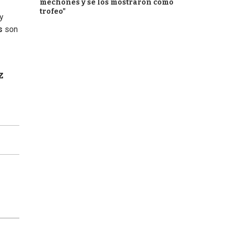
mechones y se los mostraron como
trofeo"
 y
s
son
z