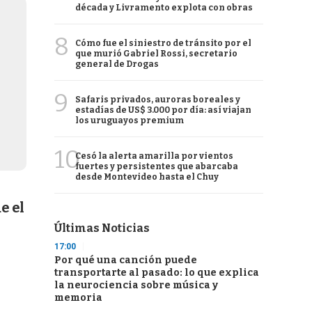
década y Livramento explota con obras
8
Cómo fue el siniestro de tránsito por el
que murió Gabriel Rossi, secretario
general de Drogas
9
Safaris privados, auroras boreales y
estadías de US$ 3.000 por día: así viajan
los uruguayos premium
10
Cesó la alerta amarilla por vientos
fuertes y persistentes que abarcaba
desde Montevideo hasta el Chuy
e el
Últimas Noticias
17:00
Por qué una canción puede
transportarte al pasado: lo que explica
la neurociencia sobre música y
memoria