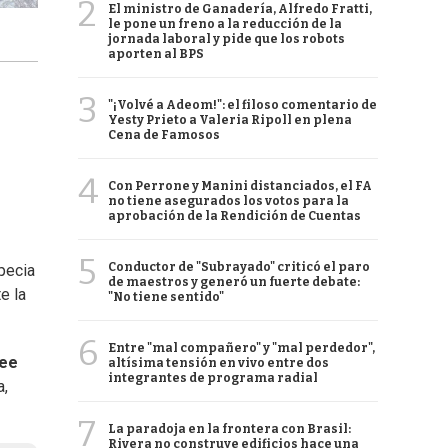
2
El ministro de Ganadería, Alfredo Fratti,
le pone un freno a la reducción de la
jornada laboral y pide que los robots
aporten al BPS
3
"¡Volvé a Adeom!": el filoso comentario de
Yesty Prieto a Valeria Ripoll en plena
Cena de Famosos
4
Con Perrone y Manini distanciados, el FA
no tiene asegurados los votos para la
aprobación de la Rendición de Cuentas
5
Conductor de "Subrayado" criticó el paro
pecia
de maestros y generó un fuerte debate:
e la
"No tiene sentido"
6
Entre "mal compañero" y "mal perdedor",
see
altísima tensión en vivo entre dos
integrantes de programa radial
a,
7
La paradoja en la frontera con Brasil:
Rivera no construye edificios hace una