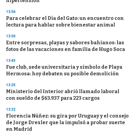
hipertensión
d
s
13:56
Para celebrar el Día del Gato: un encuentro con
lectura para hablar sobre bienestar animal
13:50
Entre sorpresas, playas y sabores bahianos: las
fotos de las vacaciones en familia de Hugo Soca
13:45
Fue club, sede universitaria y símbolo de Playa
Hermosa: hoy debaten su posible demolición
13:25
Ministerio del Interior abrió llamado laboral
con sueldo de $63.937 para 223 cargos
13:22
Florencia Núñez: su gira por Uruguay y el consejo
de Jorge Drexler que la impulsó a probar suerte
en Madrid