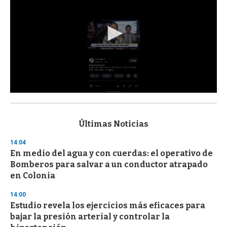
0
s
e
c
Últimas Noticias
o
n
14:04
d
En medio del agua y con cuerdas: el operativo de
s
o
Bomberos para salvar a un conductor atrapado
f
en Colonia
3
3
s
14:00
e
Estudio revela los ejercicios más eficaces para
c
bajar la presión arterial y controlar la
o
n