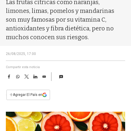
a
Las frutas cítricas como naranjas,
limones, limas, pomelos y mandarinas
son muy famosas por su vitamina C,
antioxidantes y fibra dietética, pero no
muchos conocen sus riesgos.
26/08/2025, 17:00
Compartir esta noticia
F
W
T
L
E
a
h
w
i
m
c
a
i
n
a
e
t
t
k
i
+
Agregar El País en
b
s
t
e
l
o
A
e
d
o
p
r
I
k
p
n