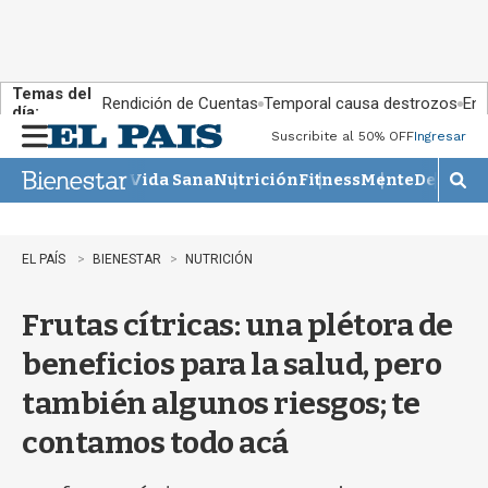
Temas del
Rendición de Cuentas
Temporal causa destrozos
En 
día:
Suscribite al 50% OFF
Ingresar
M
e
Vida Sana
Nutrición
Fitness
Mente
Descans
n
M
u
o
s
t
EL PAÍS
BIENESTAR
NUTRICIÓN
r
a
Frutas cítricas: una plétora de
r
b
beneficios para la salud, pero
�
s
también algunos riesgos; te
q
u
contamos todo acá
e
d