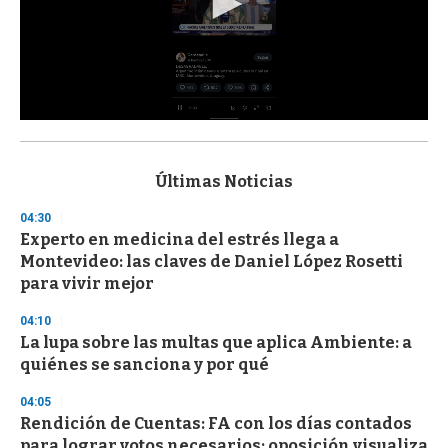
0
s
e
c
Últimas Noticias
o
n
04:30
d
Experto en medicina del estrés llega a
s
o
Montevideo: las claves de Daniel López Rosetti
f
para vivir mejor
3
3
s
04:10
e
La lupa sobre las multas que aplica Ambiente: a
c
quiénes se sanciona y por qué
o
n
d
04:05
s
Rendición de Cuentas: FA con los días contados
para lograr votos necesarios; oposición visualiza