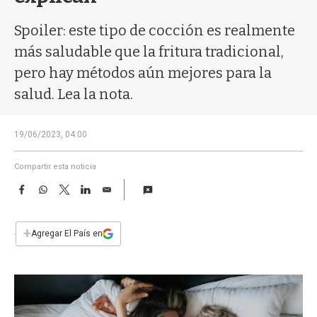
a
Spoiler: este tipo de cocción es realmente
más saludable que la fritura tradicional,
pero hay métodos aún mejores para la
salud. Lea la nota.
19/06/2023, 04:00
Compartir esta noticia
F
W
T
L
E
a
h
w
i
m
c
a
i
n
a
e
t
t
k
i
+
Agregar El País en
b
s
t
e
l
o
A
e
d
o
p
r
I
k
p
n