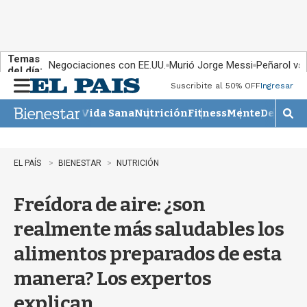
Temas
Negociaciones con EE.UU.
Murió Jorge Messi
Peñarol vs
del día:
Suscribite al 50% OFF
Ingresar
M
e
Vida Sana
Nutrición
Fitness
Mente
Descans
n
M
u
o
s
t
EL PAÍS
BIENESTAR
NUTRICIÓN
r
a
Freídora de aire: ¿son
r
b
realmente más saludables los
�
s
alimentos preparados de esta
q
u
manera? Los expertos
e
d
explican