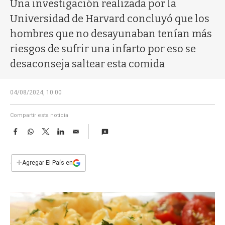
a
Una investigación realizada por la
Universidad de Harvard concluyó que los
hombres que no desayunaban tenían más
riesgos de sufrir una infarto por eso se
desaconseja saltear esta comida
04/08/2024, 10:00
Compartir esta noticia
F
W
T
L
E
a
h
w
i
m
c
a
i
n
a
e
t
t
k
i
+
Agregar El País en
b
s
t
e
l
o
A
e
d
o
p
r
I
k
p
n