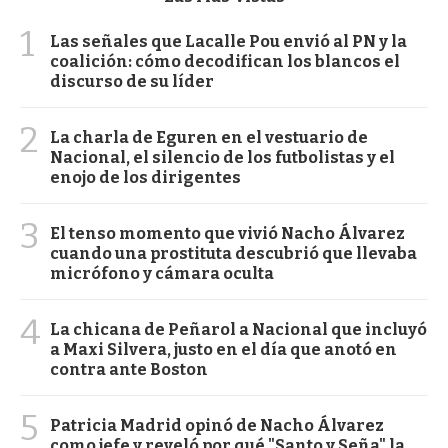
1
Las señales que Lacalle Pou envió al PN y la
coalición: cómo decodifican los blancos el
discurso de su líder
2
La charla de Eguren en el vestuario de
Nacional, el silencio de los futbolistas y el
enojo de los dirigentes
3
El tenso momento que vivió Nacho Álvarez
cuando una prostituta descubrió que llevaba
micrófono y cámara oculta
4
La chicana de Peñarol a Nacional que incluyó
a Maxi Silvera, justo en el día que anotó en
contra ante Boston
5
Patricia Madrid opinó de Nacho Álvarez
como jefe y reveló por qué "Santo y Seña" la