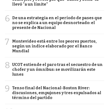
llevó "a un límite"
6
De una estrategia en el período de pases que
no se explica a un equipo desnorteado: el
presente de Nacional
7
Montevideo está entre los peores puertos,
según un índice elaborado por el Banco
Mundial
8
UCOT extiende el paro tras el secuestro de un
chofer y un ómnibus: se movilizarán este
lunes
9
Tenso final del Nacional-Boston River:
discusiones, empujones y tres expulsados al
término del partido