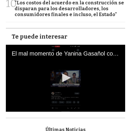
10
"Los costos del acuerdo en la construcción se
disparan para los desarrolladores, los
consumidores finales e incluso, el Estado"
Te puede interesar
El mal momento de Yanina Gasañol con un hincha argentino en "Subrayado"
0
s
e
c
Últimas Noticias