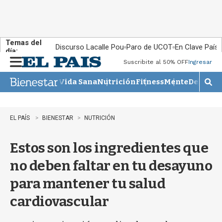
Temas del
Discurso Lacalle Pou
Paro de UCOT
En Clave País
día:
Suscribite al 50% OFF
Ingresar
M
e
Vida Sana
Nutrición
Fitness
Mente
Descans
n
M
u
o
s
t
EL PAÍS
BIENESTAR
NUTRICIÓN
r
a
Estos son los ingredientes que
r
b
no deben faltar en tu desayuno
�
s
para mantener tu salud
q
u
cardiovascular
e
d