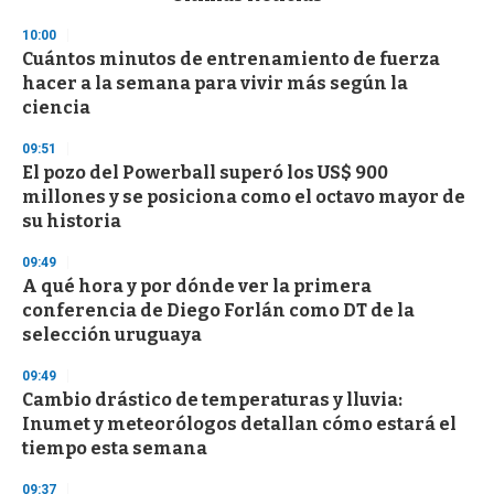
o
n
10:00
d
Cuántos minutos de entrenamiento de fuerza
s
o
hacer a la semana para vivir más según la
f
ciencia
3
3
s
09:51
e
El pozo del Powerball superó los US$ 900
c
millones y se posiciona como el octavo mayor de
o
n
su historia
d
s
09:49
A qué hora y por dónde ver la primera
conferencia de Diego Forlán como DT de la
selección uruguaya
09:49
Cambio drástico de temperaturas y lluvia:
Inumet y meteorólogos detallan cómo estará el
tiempo esta semana
09:37