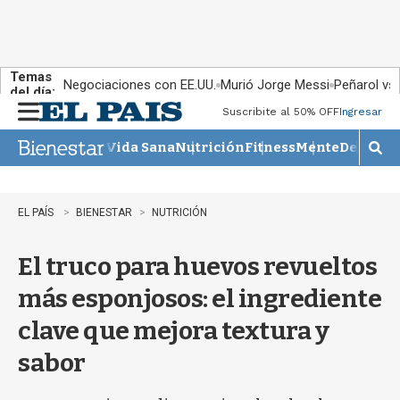
Temas
Negociaciones con EE.UU.
Murió Jorge Messi
Peñarol vs
del día:
Suscribite al 50% OFF
Ingresar
M
e
Vida Sana
Nutrición
Fitness
Mente
Descans
n
M
u
o
s
t
EL PAÍS
BIENESTAR
NUTRICIÓN
r
a
El truco para huevos revueltos
r
b
más esponjosos: el ingrediente
�
s
clave que mejora textura y
q
u
sabor
e
d