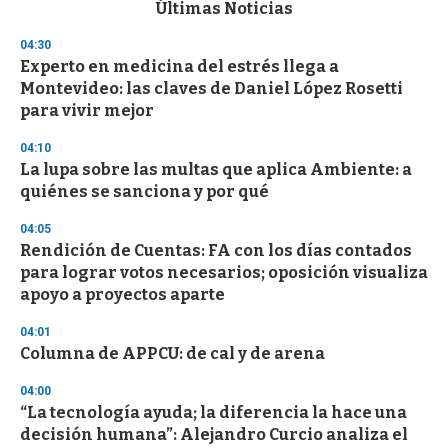
c
Últimas Noticias
o
n
04:30
d
Experto en medicina del estrés llega a
s
o
Montevideo: las claves de Daniel López Rosetti
f
para vivir mejor
3
3
s
04:10
e
La lupa sobre las multas que aplica Ambiente: a
c
quiénes se sanciona y por qué
o
n
d
04:05
s
Rendición de Cuentas: FA con los días contados
para lograr votos necesarios; oposición visualiza
apoyo a proyectos aparte
04:01
Columna de APPCU: de cal y de arena
04:00
“La tecnología ayuda; la diferencia la hace una
decisión humana”: Alejandro Curcio analiza el