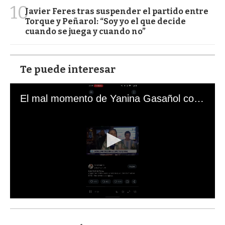
10
Javier Feres tras suspender el partido entre
Torque y Peñarol: “Soy yo el que decide
cuando se juega y cuando no”
Te puede interesar
El mal momento de Yanina Gasañol con un hincha argentino en "Subrayado"
0
s
e