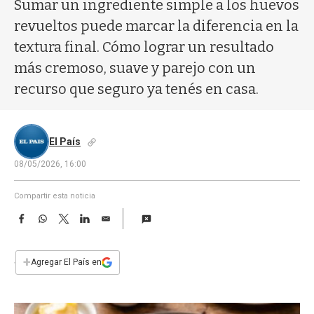
a
Sumar un ingrediente simple a los huevos
revueltos puede marcar la diferencia en la
textura final. Cómo lograr un resultado
más cremoso, suave y parejo con un
recurso que seguro ya tenés en casa.
El País
08/05/2026, 16:00
Compartir esta noticia
F
W
T
L
E
a
h
w
i
m
c
a
i
n
a
e
t
t
k
i
+
Agregar El País en
b
s
t
e
l
o
A
e
d
o
p
r
I
k
p
n