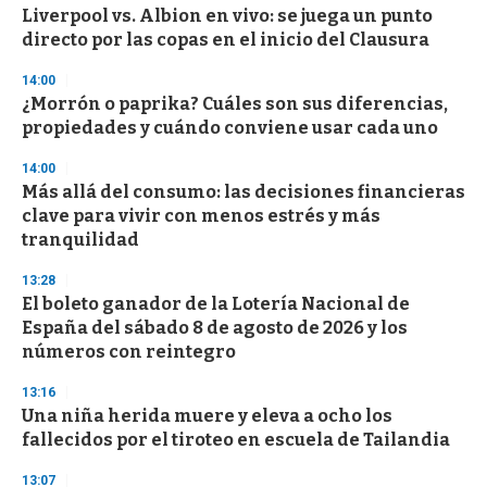
Liverpool vs. Albion en vivo: se juega un punto
s
o
directo por las copas en el inicio del Clausura
f
3
14:00
3
s
¿Morrón o paprika? Cuáles son sus diferencias,
e
propiedades y cuándo conviene usar cada uno
c
o
14:00
n
d
Más allá del consumo: las decisiones financieras
s
clave para vivir con menos estrés y más
tranquilidad
13:28
El boleto ganador de la Lotería Nacional de
España del sábado 8 de agosto de 2026 y los
números con reintegro
13:16
Una niña herida muere y eleva a ocho los
fallecidos por el tiroteo en escuela de Tailandia
13:07