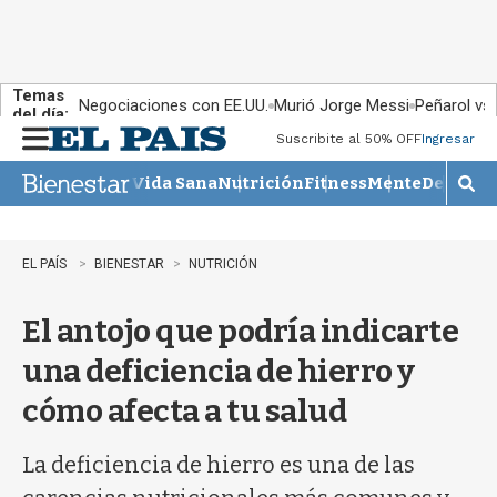
Temas
Negociaciones con EE.UU.
Murió Jorge Messi
Peñarol vs
del día:
Suscribite al 50% OFF
Ingresar
M
e
Vida Sana
Nutrición
Fitness
Mente
Descans
n
M
u
o
s
t
EL PAÍS
BIENESTAR
NUTRICIÓN
r
a
El antojo que podría indicarte
r
b
una deficiencia de hierro y
�
s
cómo afecta a tu salud
q
u
e
La deficiencia de hierro es una de las
d