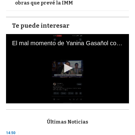
obras que prevé la IMM
Te puede interesar
El mal momento de Yanina Gasañol con un hincha argentino en "Subrayado"
0
s
e
c
Últimas Noticias
o
n
14:50
d