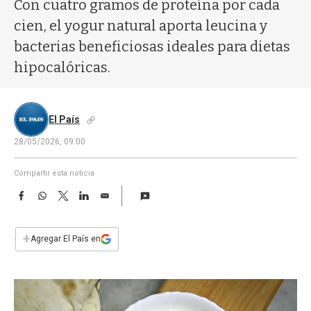
a
Con cuatro gramos de proteína por cada
cien, el yogur natural aporta leucina y
bacterias beneficiosas ideales para dietas
hipocalóricas.
El País
28/05/2026, 09:00
Compartir esta noticia
F
W
T
L
E
a
h
w
i
m
c
a
i
n
a
e
t
t
k
i
+
Agregar El País en
b
s
t
e
l
o
A
e
d
o
p
r
I
k
p
n