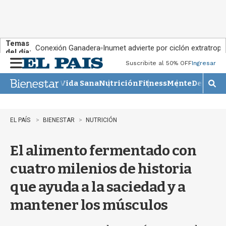
Temas
Conexión Ganadera
Inumet advierte por ciclón extratropi
del día:
Suscribite al 50% OFF
Ingresar
M
e
Vida Sana
Nutrición
Fitness
Mente
Descans
n
M
u
o
s
t
EL PAÍS
BIENESTAR
NUTRICIÓN
r
a
El alimento fermentado con
r
b
cuatro milenios de historia
�
s
que ayuda a la saciedad y a
q
u
mantener los músculos
e
d