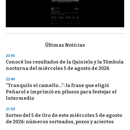
0
s
e
c
Últimas Noticias
o
n
23:45
d
Conocé los resultados de la Quiniela y la Tómbola
s
o
nocturna del miércoles 5 de agosto de 2026
f
3
22:49
3
s
"Tranquilo el camello...": la frase que eligió
e
Peñarol e imprimió en pilusos para festejar el
c
Intermedio
o
n
d
21:53
s
Sorteo del 5 de Oro de este miércoles 5 de agosto
de 2026: números sorteados, pozos y aciertos