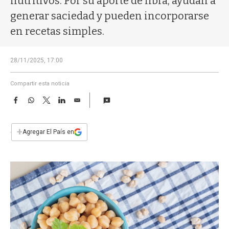
nutritivos. Por su aporte de fibra, ayudan a
a
generar saciedad y pueden incorporarse
en recetas simples.
28/11/2025, 17:00
Compartir esta noticia
F
W
T
L
E
a
h
w
i
m
c
a
i
n
a
e
t
t
k
i
+
Agregar El País en
b
s
t
e
l
o
A
e
d
o
p
r
I
k
p
n