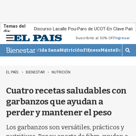
Temas del
Discurso Lacalle Pou
Paro de UCOT
En Clave País
día:
Suscribite al 50% OFF
Ingresar
M
e
Vida Sana
Nutrición
Fitness
Mente
Descans
n
M
u
o
s
t
EL PAÍS
BIENESTAR
NUTRICIÓN
r
a
Cuatro recetas saludables con
r
b
garbanzos que ayudan a
�
s
perder y mantener el peso
q
u
e
Los garbanzos son versátiles, prácticos y
d