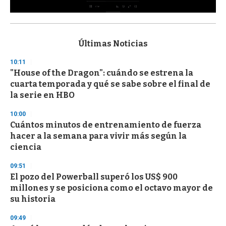
0
s
e
c
Últimas Noticias
o
n
10:11
d
"House of the Dragon": cuándo se estrena la
s
o
cuarta temporada y qué se sabe sobre el final de
f
la serie en HBO
3
3
s
10:00
e
Cuántos minutos de entrenamiento de fuerza
c
hacer a la semana para vivir más según la
o
n
ciencia
d
s
09:51
El pozo del Powerball superó los US$ 900
millones y se posiciona como el octavo mayor de
su historia
09:49