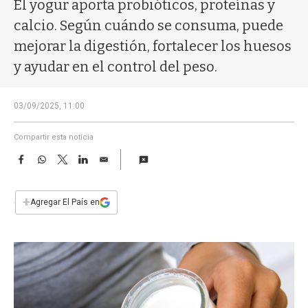
a
El yogur aporta probióticos, proteínas y
calcio. Según cuándo se consuma, puede
mejorar la digestión, fortalecer los huesos
y ayudar en el control del peso.
03/09/2025, 11:00
Compartir esta noticia
F
W
T
L
E
a
h
w
i
m
c
a
i
n
a
e
t
t
k
i
+
Agregar El País en
b
s
t
e
l
o
A
e
d
o
p
r
I
k
p
n