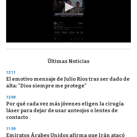
0
s
e
c
Últimas Noticias
o
n
12:11
d
El emotivo mensaje de Julio Ríos tras ser dado de
s
o
alta: "Dios siempre me protege"
f
3
12:00
3
s
Por qué cada vez más jóvenes eligen la cirugía
e
láser para dejar de usar anteojos o lentes de
c
contacto
o
n
d
11:59
s
Emiratos Árabes Unidos afirma que Irán atacó