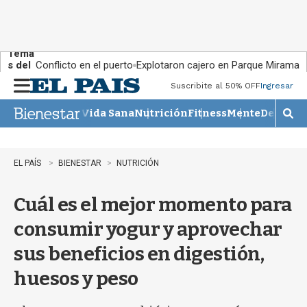
Tema
s del
Conflicto en el puerto
Explotaron cajero en Parque Miramar
día:
Suscribite al 50% OFF
Ingresar
M
e
Vida Sana
Nutrición
Fitness
Mente
Descans
n
M
u
o
s
t
EL PAÍS
BIENESTAR
NUTRICIÓN
r
a
Cuál es el mejor momento para
r
b
consumir yogur y aprovechar
�
s
sus beneficios en digestión,
q
u
huesos y peso
e
d