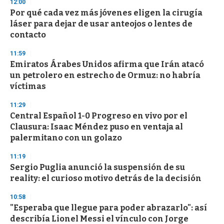
12:00
3
s
Por qué cada vez más jóvenes eligen la cirugía
e
láser para dejar de usar anteojos o lentes de
c
contacto
o
n
d
11:59
s
Emiratos Árabes Unidos afirma que Irán atacó
un petrolero en estrecho de Ormuz: no habría
víctimas
11:29
Central Español 1-0 Progreso en vivo por el
Clausura: Isaac Méndez puso en ventaja al
palermitano con un golazo
11:19
Sergio Puglia anunció la suspensión de su
reality: el curioso motivo detrás de la decisión
10:58
"Esperaba que llegue para poder abrazarlo": así
describía Lionel Messi el vínculo con Jorge