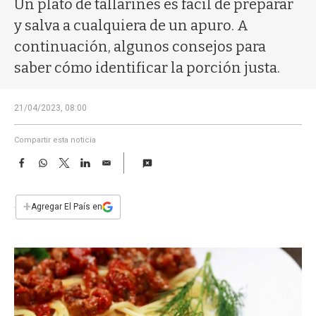
Un plato de tallarines es fácil de preparar
a
y salva a cualquiera de un apuro. A
continuación, algunos consejos para
saber cómo identificar la porción justa.
21/04/2023, 08:00
Compartir esta noticia
F
W
T
L
E
a
h
w
i
m
c
a
i
n
a
e
t
t
k
i
+
Agregar El País en
b
s
t
e
l
o
A
e
d
o
p
r
I
k
p
n