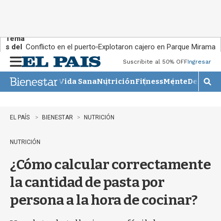
Tema
s del
Conflicto en el puerto
Explotaron cajero en Parque Miramar
día:
Suscribite al 50% OFF
Ingresar
M
e
Vida Sana
Nutrición
Fitness
Mente
Descans
n
M
u
o
s
t
EL PAÍS
BIENESTAR
NUTRICIÓN
r
a
NUTRICIÓN
r
b
¿Cómo calcular correctamente
�
s
la cantidad de pasta por
q
u
persona a la hora de cocinar?
e
d