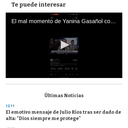
Te puede interesar
El mal momento de Yanina Gasañol con un hincha argentino en "Subrayado"
0
s
e
c
Últimas Noticias
o
n
12:11
d
El emotivo mensaje de Julio Ríos tras ser dado de
s
o
alta: "Dios siempre me protege"
f
3