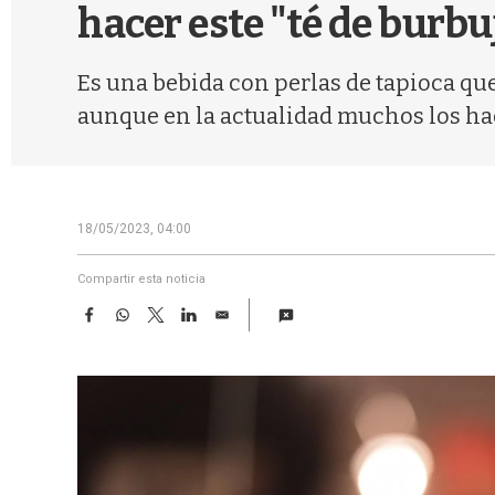
hacer este "té de burbu
Es una bebida con perlas de tapioca que 
aunque en la actualidad muchos los hac
18/05/2023, 04:00
Compartir esta noticia
F
W
T
L
E
a
h
w
i
m
c
a
i
n
a
e
t
t
k
i
b
s
t
e
l
o
A
e
d
o
p
r
I
k
p
n