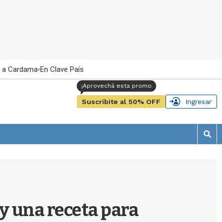
 a Cardama
En Clave País
Suscribite al 50% OFF
Ingresar
M
o
s
t
r
a
r
y una receta para
b
�