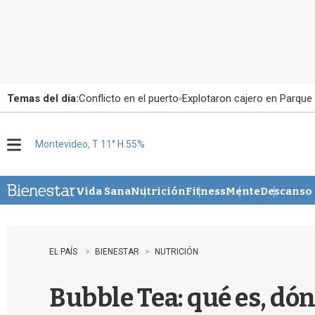
Temas del día:
Conflicto en el puerto
Explotaron cajero en Parque
Montevideo, T 11° H 55%
M
e
n
u
Vida Sana
Nutrición
Fitness
Mente
Descanso
EL PAÍS
BIENESTAR
NUTRICIÓN
Bubble Tea: qué es, dó