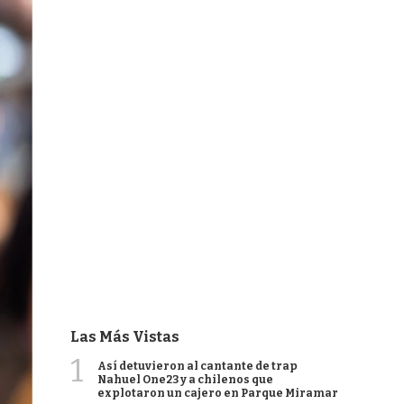
Las Más Vistas
1
Así detuvieron al cantante de trap
Nahuel One23 y a chilenos que
explotaron un cajero en Parque Miramar