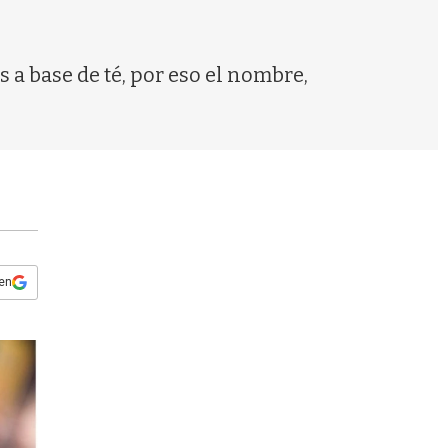
s
q
u
e
 a base de té, por eso el nombre,
d
a
 en