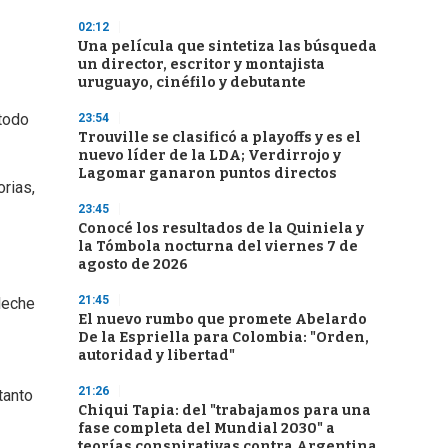
02:12
Una película que sintetiza las búsqueda
un director, escritor y montajista
uruguayo, cinéfilo y debutante
 todo
23:54
Trouville se clasificó a playoffs y es el
nuevo líder de la LDA; Verdirrojo y
Lagomar ganaron puntos directos
rias,
23:45
Conocé los resultados de la Quiniela y
la Tómbola nocturna del viernes 7 de
agosto de 2026
21:45
 leche
El nuevo rumbo que promete Abelardo
De la Espriella para Colombia: "Orden,
autoridad y libertad"
21:26
tanto
Chiqui Tapia: del "trabajamos para una
fase completa del Mundial 2030" a
teorías conspirativas contra Argentina