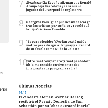
7
¡Bombazo! En España afirman que Ronald
Araujo deja Barcelona y será nuevo
jugador del Liverpool de Inglaterra
8
Georgina Rodríguez publicó un descargo
tras las críticas por su físico y reveló qué
le dijo Cristiano Ronaldo
9
“Es para elegidos”: Forlán contó qué lo
motivó para dirigir a Uruguay y el récord
de su abuelo como DT de la Celeste
10
Entre "mal compañero" y "mal perdedor",
altísima tensión en vivo entre dos
integrantes de programa radial
én
Últimas Noticias
erior
02:12
El cineasta alemán Werner Herzog
recibirá el Premio Donostia de San
Sebastián por su "obra extraordinaria"