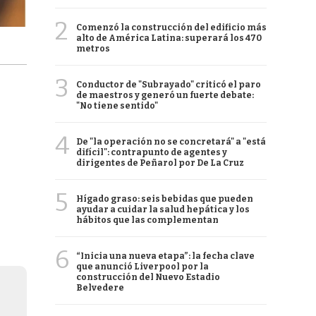
2
Comenzó la construcción del edificio más
alto de América Latina: superará los 470
metros
3
Conductor de "Subrayado" criticó el paro
de maestros y generó un fuerte debate:
"No tiene sentido"
4
De "la operación no se concretará" a "está
difícil": contrapunto de agentes y
dirigentes de Peñarol por De La Cruz
5
Hígado graso: seis bebidas que pueden
ayudar a cuidar la salud hepática y los
hábitos que las complementan
6
“Inicia una nueva etapa”: la fecha clave
que anunció Liverpool por la
construcción del Nuevo Estadio
Belvedere