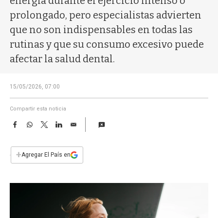
energía durante el ejercicio intenso o
a
prolongado, pero especialistas advierten
que no son indispensables en todas las
rutinas y que su consumo excesivo puede
afectar la salud dental.
15/05/2026, 07:00
Compartir esta noticia
F
W
T
L
E
a
h
w
i
m
c
a
i
n
a
e
t
t
k
i
+
Agregar El País en
b
s
t
e
l
o
A
e
d
o
p
r
I
k
p
n