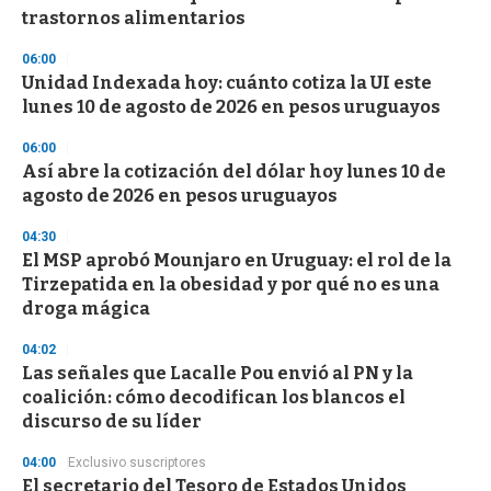
n
trastornos alimentarios
d
s
06:00
Unidad Indexada hoy: cuánto cotiza la UI este
lunes 10 de agosto de 2026 en pesos uruguayos
06:00
Así abre la cotización del dólar hoy lunes 10 de
agosto de 2026 en pesos uruguayos
04:30
El MSP aprobó Mounjaro en Uruguay: el rol de la
Tirzepatida en la obesidad y por qué no es una
droga mágica
04:02
Las señales que Lacalle Pou envió al PN y la
coalición: cómo decodifican los blancos el
discurso de su líder
04:00
Exclusivo suscriptores
El secretario del Tesoro de Estados Unidos