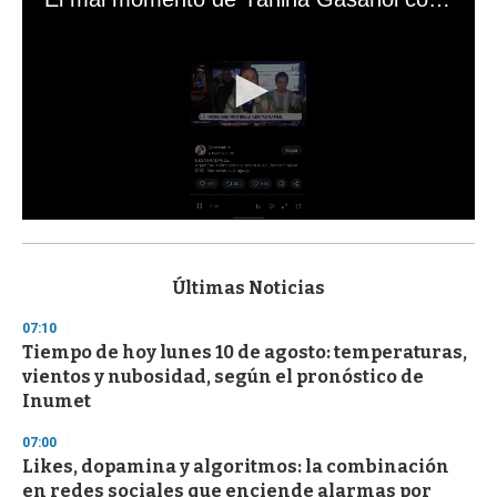
0
s
e
c
Últimas Noticias
o
n
07:10
d
Tiempo de hoy lunes 10 de agosto: temperaturas,
s
o
vientos y nubosidad, según el pronóstico de
f
Inumet
3
3
s
07:00
e
Likes, dopamina y algoritmos: la combinación
c
en redes sociales que enciende alarmas por
o