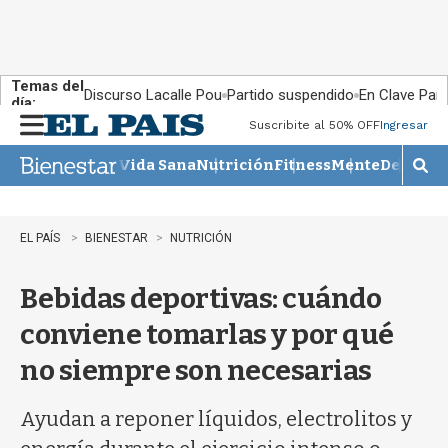
Temas del
Discurso Lacalle Pou
Partido suspendido
En Clave País
día:
Suscribite al 50% OFF
Ingresar
M
e
Vida Sana
Nutrición
Fitness
Mente
Descans
n
M
u
o
s
t
EL PAÍS
BIENESTAR
NUTRICIÓN
r
a
Bebidas deportivas: cuándo
r
b
conviene tomarlas y por qué
�
s
no siempre son necesarias
q
u
e
Ayudan a reponer líquidos, electrolitos y
d