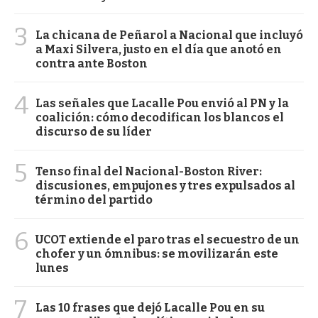
3
La chicana de Peñarol a Nacional que incluyó
a Maxi Silvera, justo en el día que anotó en
contra ante Boston
4
Las señales que Lacalle Pou envió al PN y la
coalición: cómo decodifican los blancos el
discurso de su líder
5
Tenso final del Nacional-Boston River:
discusiones, empujones y tres expulsados al
término del partido
6
UCOT extiende el paro tras el secuestro de un
chofer y un ómnibus: se movilizarán este
lunes
7
Las 10 frases que dejó Lacalle Pou en su