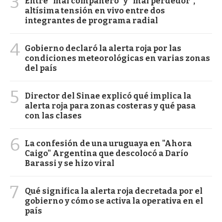
3
Entre "mal compañero" y "mal perdedor",
altísima tensión en vivo entre dos
integrantes de programa radial
4
Gobierno declaró la alerta roja por las
condiciones meteorológicas en varias zonas
del país
5
Director del Sinae explicó qué implica la
alerta roja para zonas costeras y qué pasa
con las clases
6
La confesión de una uruguaya en "Ahora
Caigo" Argentina que descolocó a Darío
Barassi y se hizo viral
7
Qué significa la alerta roja decretada por el
gobierno y cómo se activa la operativa en el
país