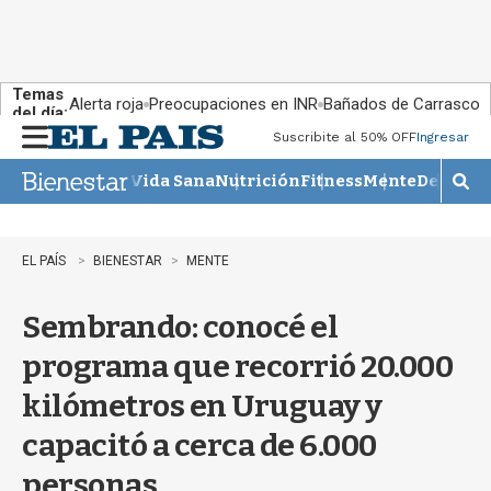
Temas
Alerta roja
Preocupaciones en INR
Bañados de Carrasco
del día:
Suscribite al 50% OFF
Ingresar
M
e
Vida Sana
Nutrición
Fitness
Mente
Descans
n
M
u
o
s
t
EL PAÍS
BIENESTAR
MENTE
r
a
Sembrando: conocé el
r
b
programa que recorrió 20.000
�
s
kilómetros en Uruguay y
q
u
capacitó a cerca de 6.000
e
d
personas