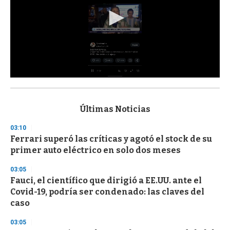
0
s
e
c
Últimas Noticias
o
n
03:10
d
Ferrari superó las críticas y agotó el stock de su
s
o
primer auto eléctrico en solo dos meses
f
3
03:05
3
s
Fauci, el científico que dirigió a EE.UU. ante el
e
Covid-19, podría ser condenado: las claves del
c
caso
o
n
d
03:05
s