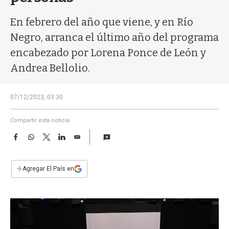
a
En febrero del año que viene, y en Río
Negro, arranca el último año del programa
encabezado por Lorena Ponce de León y
Andrea Bellolio.
07/12/2023, 03:30
Compartir esta noticia
F
W
T
L
E
a
h
w
i
m
c
a
i
n
a
e
t
t
k
i
+
Agregar El País en
b
s
t
e
l
o
A
e
d
o
p
r
I
k
p
n