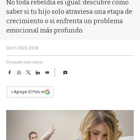
a
No toda rebeldía es igual: descubre cómo
saber si tu hijo solo atraviesa una etapa de
crecimiento o si enfrenta un problema
emocional más profundo.
20/11/2025, 03:30
Compartir esta noticia
F
W
T
L
E
a
h
w
i
m
c
a
i
n
a
e
t
t
k
i
+
Agregar El País en
b
s
t
e
l
o
A
e
d
o
p
r
I
k
p
n