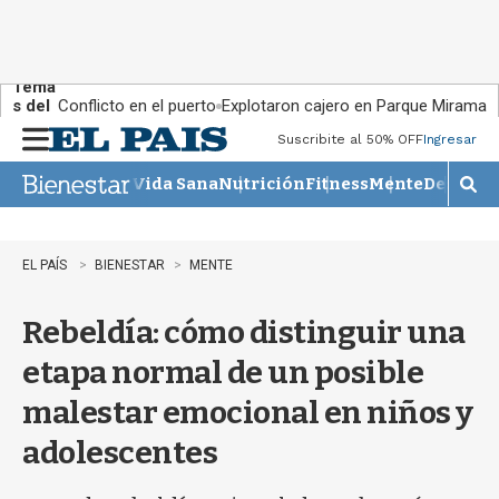
Tema
s del
Conflicto en el puerto
Explotaron cajero en Parque Miramar
día:
Suscribite al 50% OFF
Ingresar
M
e
Vida Sana
Nutrición
Fitness
Mente
Descans
n
M
u
o
s
t
EL PAÍS
BIENESTAR
MENTE
r
a
Rebeldía: cómo distinguir una
r
b
etapa normal de un posible
�
s
malestar emocional en niños y
q
u
adolescentes
e
d