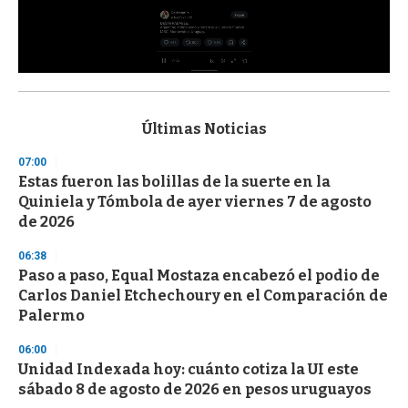
0
s
e
c
Últimas Noticias
o
n
07:00
d
Estas fueron las bolillas de la suerte en la
s
o
Quiniela y Tómbola de ayer viernes 7 de agosto
f
de 2026
3
3
s
06:38
e
Paso a paso, Equal Mostaza encabezó el podio de
c
Carlos Daniel Etchechoury en el Comparación de
o
n
Palermo
d
s
06:00
Unidad Indexada hoy: cuánto cotiza la UI este
sábado 8 de agosto de 2026 en pesos uruguayos