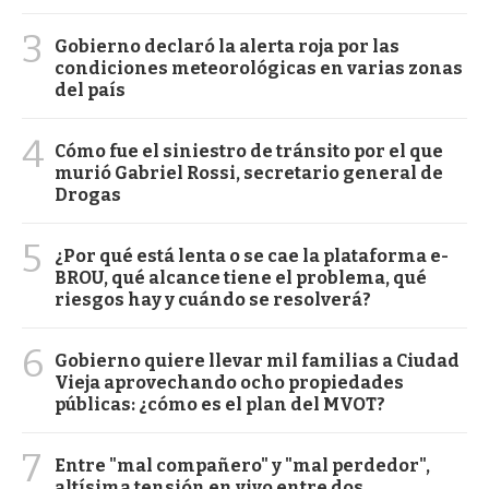
3
Gobierno declaró la alerta roja por las
condiciones meteorológicas en varias zonas
del país
4
Cómo fue el siniestro de tránsito por el que
murió Gabriel Rossi, secretario general de
Drogas
5
¿Por qué está lenta o se cae la plataforma e-
BROU, qué alcance tiene el problema, qué
riesgos hay y cuándo se resolverá?
6
Gobierno quiere llevar mil familias a Ciudad
Vieja aprovechando ocho propiedades
públicas: ¿cómo es el plan del MVOT?
7
Entre "mal compañero" y "mal perdedor",
altísima tensión en vivo entre dos