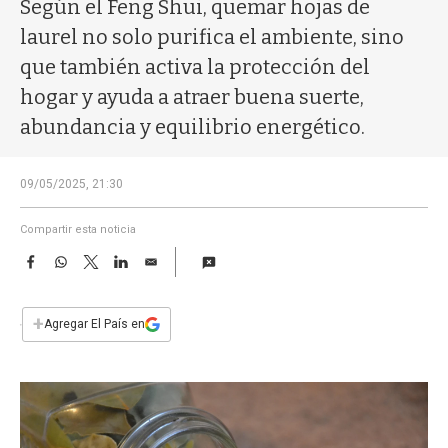
a
Según el Feng Shui, quemar hojas de
laurel no solo purifica el ambiente, sino
que también activa la protección del
hogar y ayuda a atraer buena suerte,
abundancia y equilibrio energético.
09/05/2025, 21:30
Compartir esta noticia
F
W
T
L
E
a
h
w
i
m
c
a
i
n
a
e
t
t
k
i
+
Agregar El País en
b
s
t
e
l
o
A
e
d
o
p
r
I
k
p
n