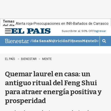
Temas
Alerta roja
Preocupaciones en INR
Bañados de Carrasco
del día:
Suscribite al 50% OFF
Ingresar
M
e
Vida Sana
Nutrición
Fitness
Mente
Descans
n
M
u
o
s
t
EL PAÍS
BIENESTAR
MENTE
r
a
Quemar laurel en casa: un
r
b
antiguo ritual del Feng Shui
�
s
para atraer energía positiva y
q
u
prosperidad
e
d