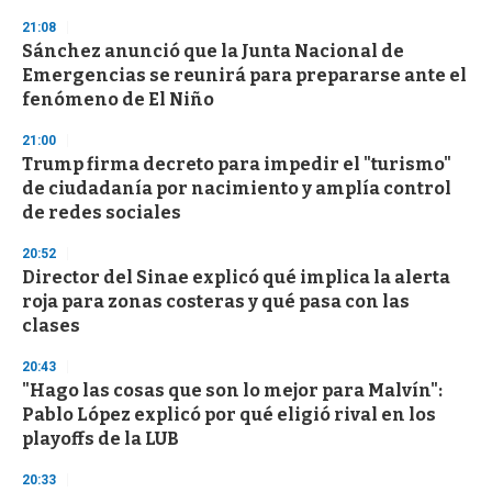
n
d
21:08
s
Sánchez anunció que la Junta Nacional de
Emergencias se reunirá para prepararse ante el
fenómeno de El Niño
21:00
Trump firma decreto para impedir el "turismo"
de ciudadanía por nacimiento y amplía control
de redes sociales
20:52
Director del Sinae explicó qué implica la alerta
roja para zonas costeras y qué pasa con las
clases
20:43
"Hago las cosas que son lo mejor para Malvín":
Pablo López explicó por qué eligió rival en los
playoffs de la LUB
20:33