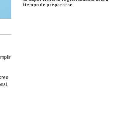
tiempo de prepararse
umplir
ores
nal,