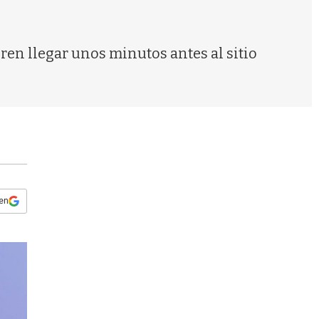
s
q
u
e
eren llegar unos minutos antes al sitio
d
a
 en