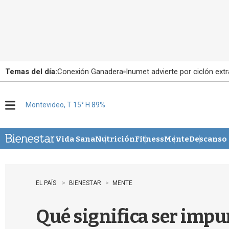
Temas del día:
Conexión Ganadera
Inumet advierte por ciclón extr
Montevideo, T 15° H 89%
M
e
n
u
Vida Sana
Nutrición
Fitness
Mente
Descanso
EL PAÍS
BIENESTAR
MENTE
Qué significa ser impu