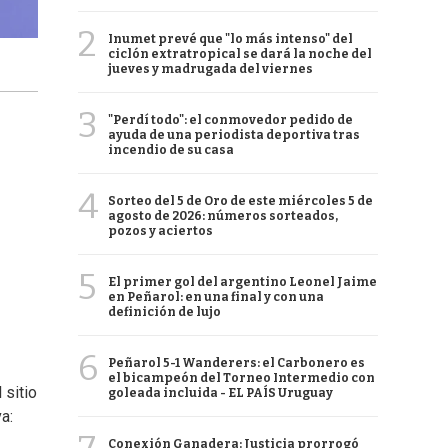
2
Inumet prevé que "lo más intenso" del
ciclón extratropical se dará la noche del
jueves y madrugada del viernes
3
"Perdí todo": el conmovedor pedido de
ayuda de una periodista deportiva tras
incendio de su casa
4
Sorteo del 5 de Oro de este miércoles 5 de
agosto de 2026: números sorteados,
pozos y aciertos
5
El primer gol del argentino Leonel Jaime
en Peñarol: en una final y con una
e
definición de lujo
6
Peñarol 5-1 Wanderers: el Carbonero es
el bicampeón del Torneo Intermedio con
 sitio
goleada incluida - EL PAÍS Uruguay
a:
Conexión Ganadera: Justicia prorrogó