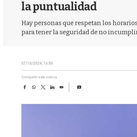
la puntualidad
Hay personas que respetan los horarios 
para tener la seguridad de no incumplir
07/10/2024, 16:00
Compartir esta noticia
F
W
T
L
E
a
h
w
i
m
c
a
i
n
a
e
t
t
k
i
b
s
t
e
l
o
A
e
d
o
p
r
I
k
p
n