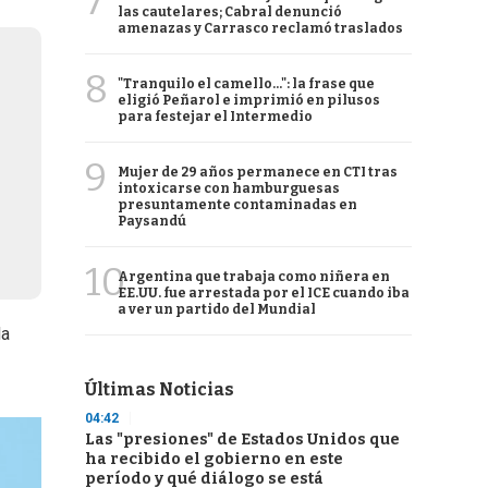
7
las cautelares; Cabral denunció
amenazas y Carrasco reclamó traslados
8
"Tranquilo el camello...": la frase que
eligió Peñarol e imprimió en pilusos
para festejar el Intermedio
9
Mujer de 29 años permanece en CTI tras
intoxicarse con hamburguesas
presuntamente contaminadas en
Paysandú
10
Argentina que trabaja como niñera en
EE.UU. fue arrestada por el ICE cuando iba
a ver un partido del Mundial
da
Últimas Noticias
04:42
Las "presiones" de Estados Unidos que
ha recibido el gobierno en este
período y qué diálogo se está